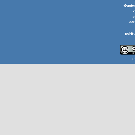
�quier
p
dar
pol�t
C