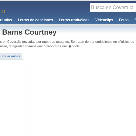
ca
ratulas
Letras de canciones
Letras traducidas
Videoclips
Fotos
e Barns Courtney
s en Coveralia enviadas por nuestros usuarios. Se tratan de transcripciones no oficiales de
s faltan, te agradeceriamos que colaboraras envi�ndola.
 los acordes
)