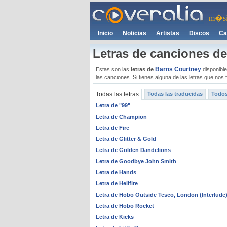
m�si
Inicio
Noticias
Artistas
Discos
Ca
Letras de canciones d
Barns Courtney
Estas son las
letras de
disponible
las canciones. Si tienes alguna de las letras que no
Todas las letras
Todas las traducidas
Todos
Letra de "99"
Letra de Champion
Letra de Fire
Letra de Glitter & Gold
Letra de Golden Dandelions
Letra de Goodbye John Smith
Letra de Hands
Letra de Hellfire
Letra de Hobo Outside Tesco, London (Interlude
Letra de Hobo Rocket
Letra de Kicks