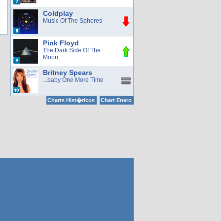
Coldplay
Music Of The Spheres
Pink Floyd
The Dark Side Of The
Moon
Britney Spears
...baby One More Time
Charts Hist�ricos
Chart Enero