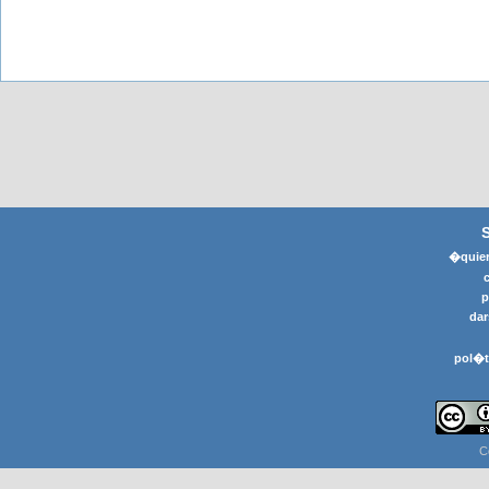
�quier
p
dar
pol�t
C