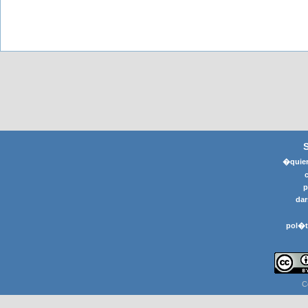
�quier
p
dar
pol�t
C