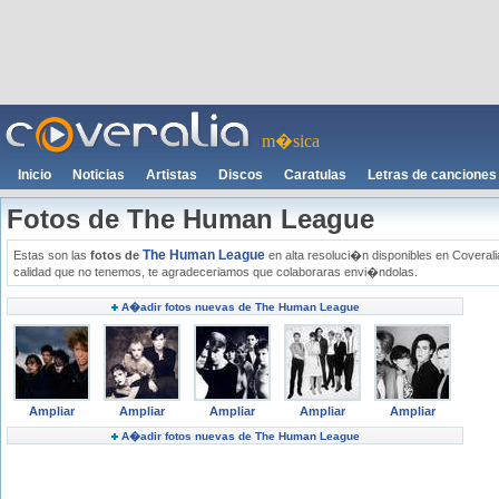
m�sica
Inicio
Noticias
Artistas
Discos
Caratulas
Letras de canciones
Fotos de The Human League
The Human League
Estas son las
fotos de
en alta resoluci�n disponibles en Coverali
calidad que no tenemos, te agradeceriamos que colaboraras envi�ndolas.
A�adir fotos nuevas de The Human League
Ampliar
Ampliar
Ampliar
Ampliar
Ampliar
A�adir fotos nuevas de The Human League