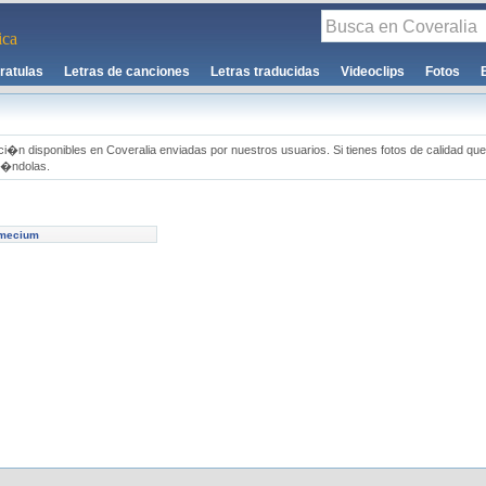
ca
ratulas
Letras de canciones
Letras traducidas
Videoclips
Fotos
ci�n disponibles en Coveralia enviadas por nuestros usuarios. Si tienes fotos de calidad que
i�ndolas.
amecium