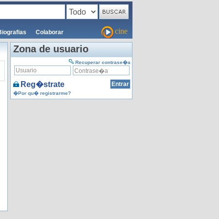
cine
Biografias
Colaborar
Zona de usuario
Recuperar contrase�a
Reg�strate
�Por qu� registrarme?