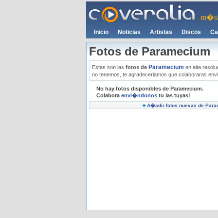
m�si
Inicio
Noticias
Artistas
Discos
Ca
Fotos de Paramecium
Paramecium
Estas son las
fotos de
en alta resolu
no tenemos, te agradeceriamos que colaboraras env
No hay fotos disponibles de Paramecium.
Colabora
envi�ndonos
tu las tuyas!
A�adir fotos nuevas de Par