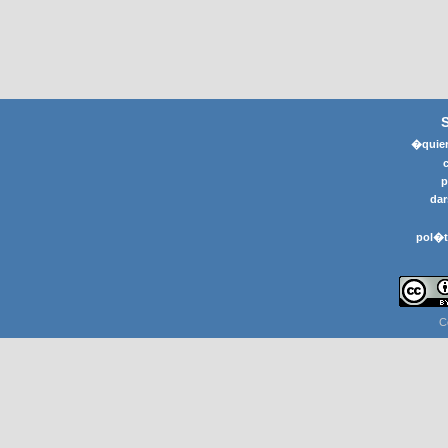
�quier
p
dar
pol�t
C