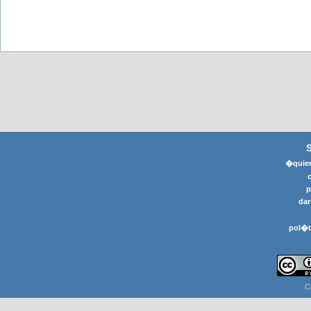
�quier
p
dar
pol�t
C