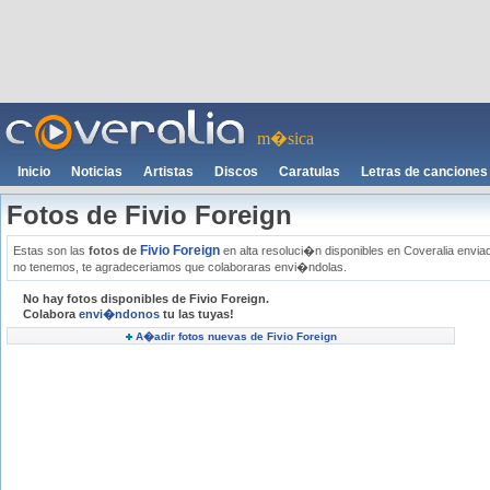
m�sica
Inicio
Noticias
Artistas
Discos
Caratulas
Letras de canciones
Fotos de Fivio Foreign
Fivio Foreign
Estas son las
fotos de
en alta resoluci�n disponibles en Coveralia enviad
no tenemos, te agradeceriamos que colaboraras envi�ndolas.
No hay fotos disponibles de Fivio Foreign.
Colabora
envi�ndonos
tu las tuyas!
A�adir fotos nuevas de Fivio Foreign