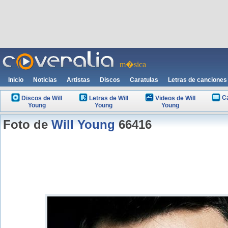
m�sica
Inicio
Noticias
Artistas
Discos
Caratulas
Letras de canciones
Ca
Discos de Will
Letras de Will
Videos de Will
Young
Young
Young
Foto de
Will Young
66416