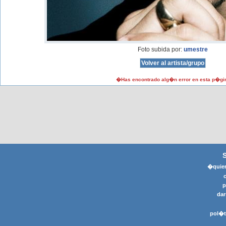
Foto subida por:
umestre
�Has encontrado alg�n error en esta p�gi
�quier
p
dar
pol�t