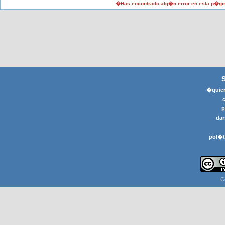
�Has encontrado alg�n error en esta p�gi
�quier
p
dar
pol�t
C