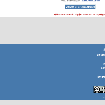
Foto subida por:
azucena1948
�Has encontrado alg�n error en esta p�gi
�quier
p
dar
pol�t
C