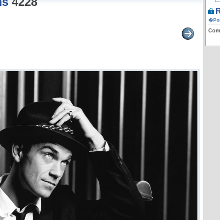
ms
4228
R
�Por
Comp