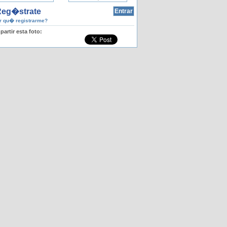
eg�strate
 qu� registrarme?
artir esta foto: