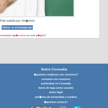
Foto subida por: An�nimo
contrado alg�n error en esta p�gina?
Sobre Coveralia
�quieres colaborar con nosotros?
contacta con nosotros
publicidad en Coveralia
darse de baja como usuario
aviso legal
pol�tica de privacidad y cookies
�quienes somos?