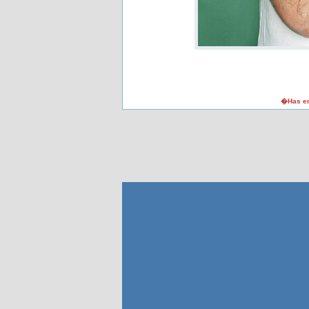
�Has en