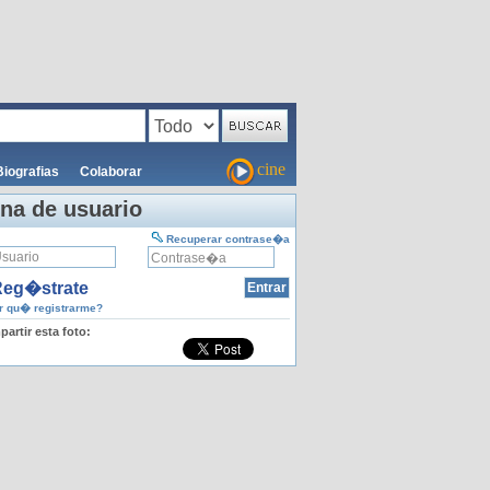
cine
Biografias
Colaborar
na de usuario
Recuperar contrase�a
eg�strate
 qu� registrarme?
artir esta foto: