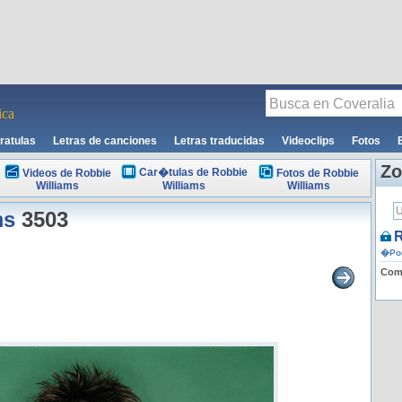
ca
ratulas
Letras de canciones
Letras traducidas
Videoclips
Fotos
Zo
Car�tulas de Robbie
Videos de Robbie
Fotos de Robbie
Williams
Williams
Williams
ms
3503
R
�Por
Comp