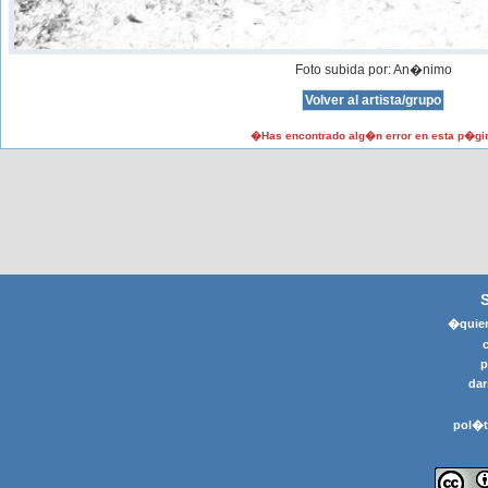
Foto subida por: An�nimo
�Has encontrado alg�n error en esta p�gi
�quier
p
dar
pol�t