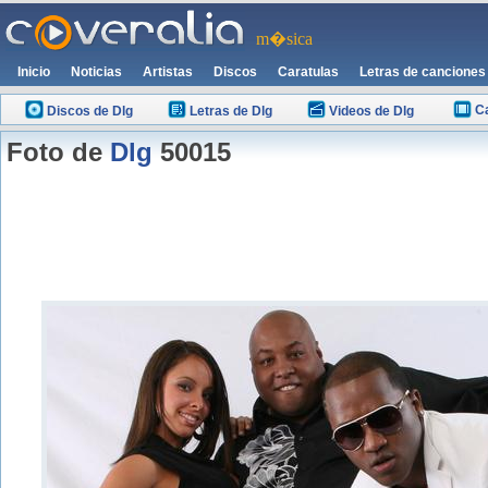
m�sica
Inicio
Noticias
Artistas
Discos
Caratulas
Letras de canciones
C
Discos de Dlg
Letras de Dlg
Videos de Dlg
Foto de
Dlg
50015