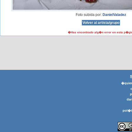
Foto subida por:
DanielValadez
�Has encontrado alg�n error en esta p�gi
�quier
p
dar
pol�t