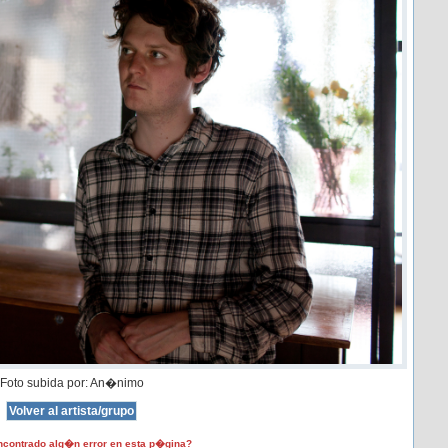
Foto subida por: An�nimo
contrado alg�n error en esta p�gina?