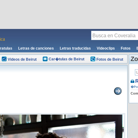
ca
ratulas
Letras de canciones
Letras traducidas
Videoclips
Fotos
Zo
Car�tulas de Beirut
Videos de Beirut
Fotos de Beirut
R
�Por
Comp