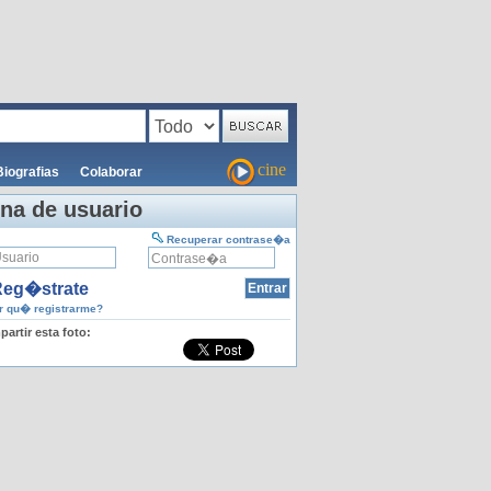
cine
Biografias
Colaborar
na de usuario
Recuperar contrase�a
eg�strate
 qu� registrarme?
artir esta foto: