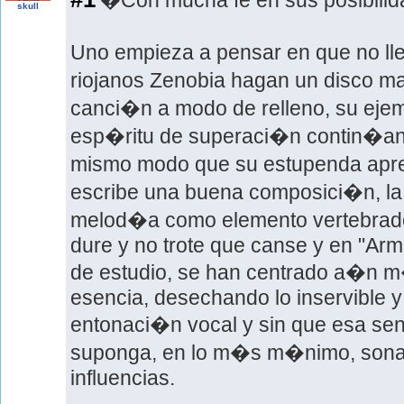
�Con mucha fe en sus posibilid
skull
Uno empieza a pensar en que no ll
riojanos Zenobia hagan un disco 
canci�n a modo de relleno, su ejem
esp�ritu de superaci�n contin�an 
mismo modo que su estupenda apr
escribe una buena composici�n, la
melod�a como elemento vertebrad
dure y no trote que canse y en "Arm
de estudio, se han centrado a�n m
esencia, desechando lo inservible y
entonaci�n vocal y sin que esa senc
suponga, en lo m�s m�nimo, sonar 
influencias.