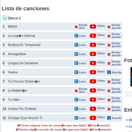
Lista de canciones
Disco 1
Enviar
Enviar
Video
1
MMXII
letra
acorde
Enviar
Video
2
La Legi�n Infernal
Letra
acorde
Enviar
Video
3
Mi Alma Es Tempestad
Letra
acorde
Enviar
Video
4
Armageddon
Letra
acorde
Fo
Enviar
Video
5
Lengua De Serpiente
Letra
acorde
Video
6
Vuelve
Letra
Acorde
Enviar
Video
7
Tu Oscura Tentaci�n
Letra
acorde
Enviar
Enviar
Video
8
La Maldici�n
letra
acorde
Enviar
Video
9
Tu Valor
Letra
acorde
Enviar
Video
10
Unidos Por El Metal
En
Letra
acorde
Video
11
Si Dejas Que Viva En Ti
Letra
Acorde
D
�Tienes alguna letra de canci�n que nos falta? �Env�anosla!
L
�Tienes alg�n acorde de canci�n que nos falta? �Env�anoslo!