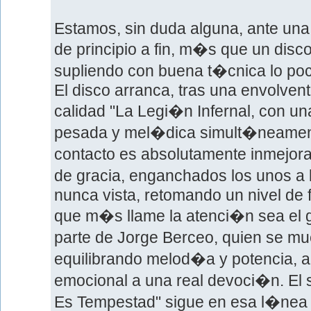
Estamos, sin duda alguna, ante una
de principio a fin, m�s que un disc
supliendo con buena t�cnica lo poc
El disco arranca, tras una envolvente
calidad "La Legi�n Infernal, con u
pesada y mel�dica simult�neament
contacto es absolutamente inmejor
de gracia, enganchados los unos a 
nunca vista, retomando un nivel de f
que m�s llame la atenci�n sea el g
parte de Jorge Berceo, quien se mu
equilibrando melod�a y potencia, a 
emocional a una real devoci�n. El s
Es Tempestad" sigue en esa l�nea