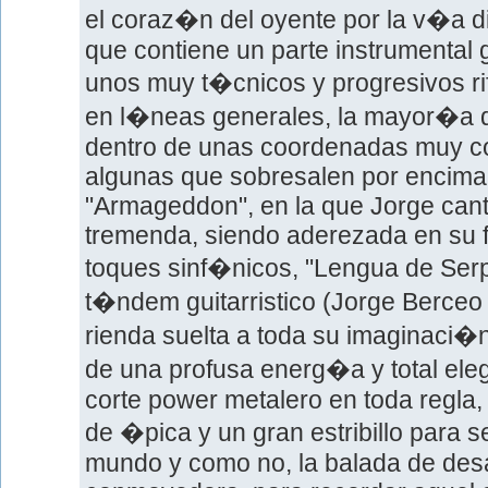
el coraz�n del oyente por la v�a 
que contiene un parte instrumental 
unos muy t�cnicos y progresivos rif
en l�neas generales, la mayor�a 
dentro de unas coordenadas muy co
algunas que sobresalen por encima 
"Armageddon", en la que Jorge cant
tremenda, siendo aderezada en su f
toques sinf�nicos, "Lengua de Serp
t�ndem guitarristico (Jorge Berceo
rienda suelta a toda su imaginaci
de una profusa energ�a y total ele
corte power metalero en toda regla,
de �pica y un gran estribillo para s
mundo y como no, la balada de des