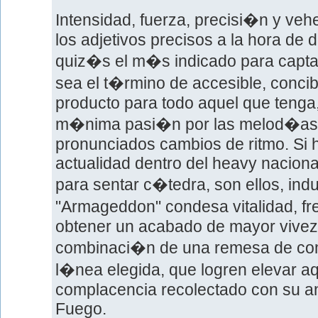
Intensidad, fuerza, precisi�n y ve
los adjetivos precisos a la hora de d
quiz�s el m�s indicado para captar
sea el t�rmino de accesible, conc
producto para todo aquel que tenga
m�nima pasi�n por las melod�as 
pronunciados cambios de ritmo. Si 
actualidad dentro del heavy naciona
para sentar c�tedra, son ellos, in
"Armageddon" condesa vitalidad, f
obtener un acabado de mayor viveza
combinaci�n de una remesa de com
l�nea elegida, que logren elevar aq
complacencia recolectado con su an
Fuego.