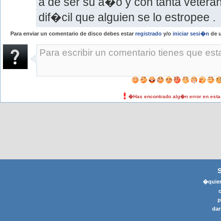
a de ser su a�o y con tanta vetera
dif�cil que alguien se lo estropee .
Para enviar un comentario de disco debes estar
registrado
y/o
iniciar sesi�n
de u
�Has encontrado alg�n error en est
�quier
p
dar