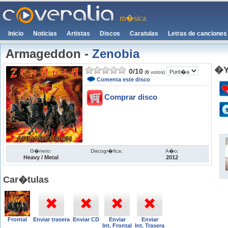
m�sica
Inicio
Noticias
Artistas
Discos
Caratulas
Letras de canciones
Armageddon
-
Zenobia
�Y
0
/
10
(
0
votos)
Comenta este disco
Comprar disco
G�nero:
Discogr�fica:
A�o:
Heavy / Metal
2012
Car�tulas
Frontal
Enviar trasera
Enviar CD
Enviar
Enviar
Int. Frontal
Int. Trasera