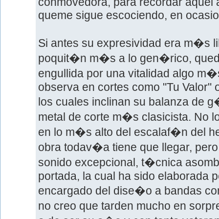
conmovedora, para recordar aquel
queme sigue escociendo, en ocasi
Si antes su expresividad era m�s li
poquit�n m�s a lo gen�rico, qued
engullida por una vitalidad algo m
observa en cortes como "Tu Valor" o
los cuales inclinan su balanza de 
metal de corte m�s clasicista. No 
en lo m�s alto del escalaf�n del he
obra todav�a tiene que llegar, per
sonido excepcional, t�cnica asomb
portada, la cual ha sido elaborada 
encargado del dise�o a bandas co
no creo que tarden mucho en sorp