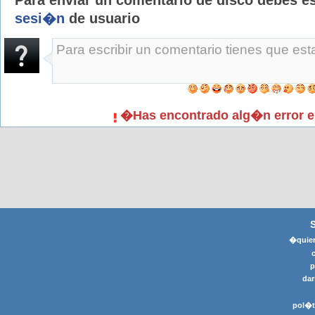
Para enviar un comentario de disco debes e
sesi�n
de usuario
�Has encontrado alg�n error e
�quier
p
dar
pol�t