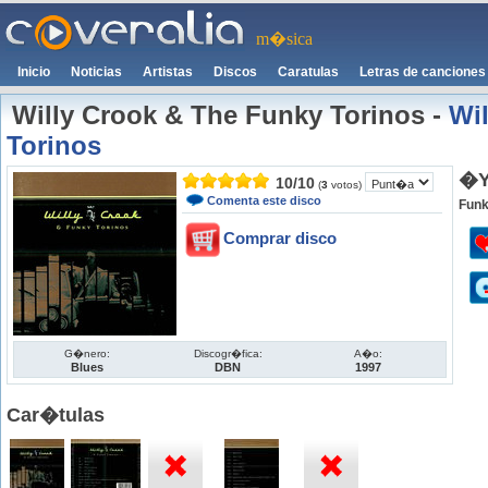
m�sica
Inicio
Noticias
Artistas
Discos
Caratulas
Letras de canciones
Willy Crook & The Funky Torinos
-
Wi
Torinos
�Y
10
/
10
(
3
votos)
Comenta este disco
Funk
Comprar disco
G�nero:
Discogr�fica:
A�o:
Blues
DBN
1997
Car�tulas