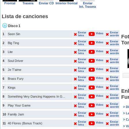
Frontal
Trasera
Enviar CD
Interior frontal
Enviar
Int. Trasera
Lista de canciones
Disco 1
Enviar
Enviar
Video
1
Seen Sin
Fo
letra
acorde
To
Enviar
Enviar
Video
2
Big Ting
letra
acorde
Enviar
Enviar
Video
3
Lite
letra
acorde
Enviar
Enviar
Video
4
Soul Driver
letra
acorde
Enviar
Enviar
Video
5
Je T'aime
letra
acorde
Enviar
Enviar
Video
6
Brass Fury
letra
acorde
Enviar
Enviar
Video
7
Kings
letra
acorde
En
Enviar
Enviar
Fu
Video
8
Something Very Dancing Happens In G...
letra
acorde
Enviar
Enviar
Video
9
Play Your Game
D
letra
acorde
Enviar
Enviar
Le
Video
10
Family Jam
letra
acorde
C
Enviar
Enviar
Video
11
40 Flores (Bonus Track)
letra
acorde
V