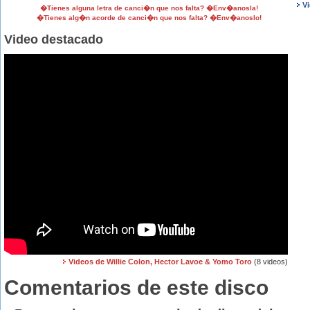
V
�Tienes alguna letra de canci�n que nos falta? �Env�anosla!
�Tienes alg�n acorde de canci�n que nos falta? �Env�anoslo!
Video destacado
Videos de Willie Colon, Hector Lavoe & Yomo Toro
(8 videos)
Comentarios de este disco