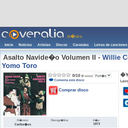
m�sica
Inicio
Noticias
Artistas
Discos
Caratulas
Letras de canciones
Asalto Navide�o Volumen II
-
Willie 
Yomo Toro
�Y
0
/
10
(
0
votos)
Comenta este disco
Lavo
Comprar disco
G�nero:
Discogr�fica:
A�o:
1973
Caribe�os