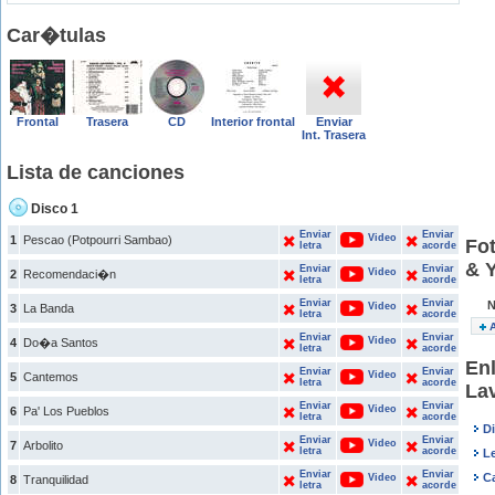
Car�tulas
Frontal
Trasera
CD
Interior frontal
Enviar
Int. Trasera
Lista de canciones
Disco 1
Enviar
Enviar
Video
1
Pescao (Potpourri Sambao)
Fot
letra
acorde
& 
Enviar
Enviar
Video
2
Recomendaci�n
letra
acorde
Enviar
Enviar
N
Video
3
La Banda
letra
acorde
A
Enviar
Enviar
Video
4
Do�a Santos
letra
acorde
Enl
Enviar
Enviar
Video
5
Cantemos
letra
acorde
La
Enviar
Enviar
Video
6
Pa' Los Pueblos
letra
acorde
D
Enviar
Enviar
Video
7
Arbolito
letra
acorde
Le
Enviar
Enviar
C
Video
8
Tranquilidad
letra
acorde