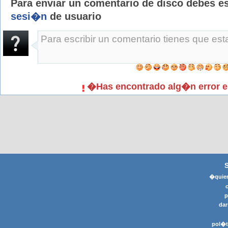
Para enviar un comentario de disco debes e
sesi�n
de usuario
�Has encontrado alg�n error e
�quier
p
dar
pol�t