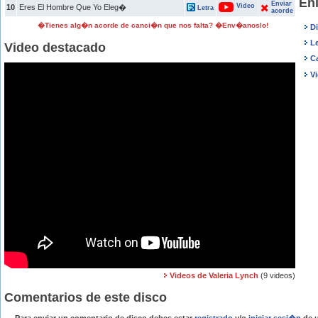
Enl
Enviar
Video
10
Eres El Hombre Que Yo Eleg�
Letra
acorde
�Tienes alg�n acorde de canci�n que nos falta? �Env�anoslo!
Di
Le
Video destacado
C
Vi
Videos de Valeria Lynch
(9 videos)
Comentarios de este disco