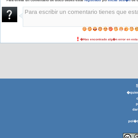
Para enviar un comentario de disco debes estar
registrado
y/o
iniciar sesi�n
de u
�Has encontrado alg�n error en est
�quier
p
dar
pol�t