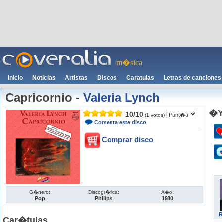
m�sica
Inicio
Noticias
Artistas
Discos
Caratulas
Letras de canciones
Capricornio
-
Valeria Lynch
�Y
10
/
10
(
1
votos)
Comenta este disco
Comprar disco
G�nero:
Discogr�fica:
A�o:
Pop
Philips
1980
R
Car�tulas