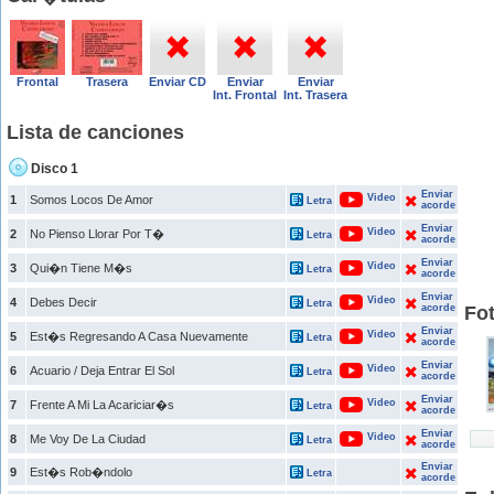
Frontal
Trasera
Enviar CD
Enviar
Enviar
Int. Frontal
Int. Trasera
Lista de canciones
Disco 1
Enviar
Video
1
Somos Locos De Amor
Letra
acorde
Enviar
Video
2
No Pienso Llorar Por T�
Letra
acorde
Enviar
Video
3
Qui�n Tiene M�s
Letra
acorde
Enviar
Video
4
Debes Decir
Letra
acorde
Fot
Enviar
Video
5
Est�s Regresando A Casa Nuevamente
Letra
acorde
Enviar
Video
6
Acuario / Deja Entrar El Sol
Letra
acorde
Enviar
Video
7
Frente A Mi La Acariciar�s
Letra
acorde
Enviar
Video
8
Me Voy De La Ciudad
Letra
acorde
Enviar
9
Est�s Rob�ndolo
Letra
acorde