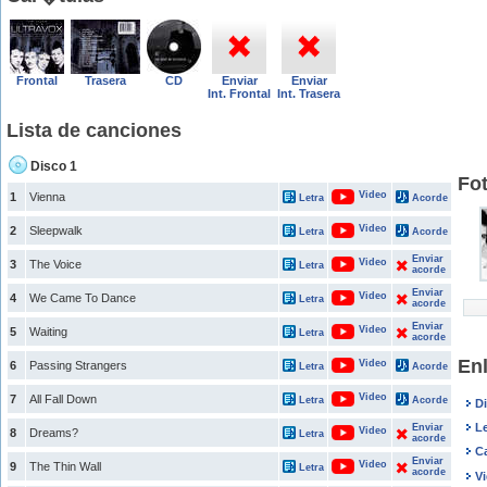
Frontal
Trasera
CD
Enviar
Enviar
Int. Frontal
Int. Trasera
Lista de canciones
Disco 1
Fot
Video
1
Vienna
Letra
Acorde
Video
2
Sleepwalk
Letra
Acorde
Enviar
Video
3
The Voice
Letra
acorde
Enviar
Video
4
We Came To Dance
Letra
acorde
Enviar
Video
5
Waiting
Letra
acorde
Enl
Video
6
Passing Strangers
Letra
Acorde
Video
7
All Fall Down
Letra
Acorde
Di
Le
Enviar
Video
8
Dreams?
Letra
acorde
C
Enviar
Video
9
The Thin Wall
Letra
acorde
Vi