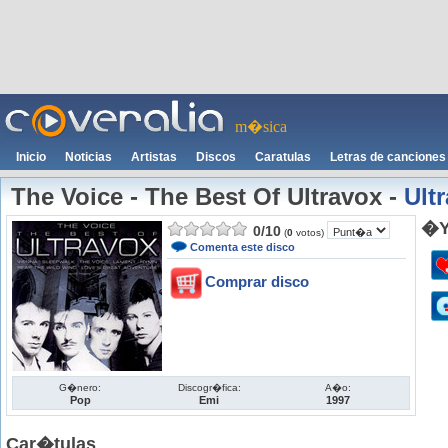
m�sica
Inicio
Noticias
Artistas
Discos
Caratulas
Letras de canciones
The Voice - The Best Of Ultravox
-
Ult
�Y
0
/
10
(
0
votos)
Comenta este disco
Comprar disco
G�nero:
Discogr�fica:
A�o:
Pop
Emi
1997
Car�tulas