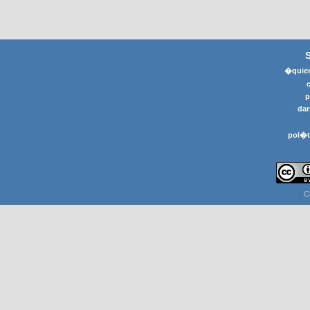
�quier
p
dar
pol�t
C