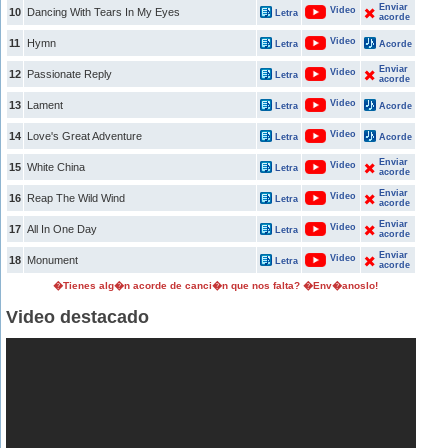
Enviar
Video
10
Dancing With Tears In My Eyes
Letra
acorde
Video
11
Hymn
Letra
Acorde
Enviar
Video
12
Passionate Reply
Letra
acorde
Video
13
Lament
Letra
Acorde
Video
14
Love's Great Adventure
Letra
Acorde
Enviar
Video
15
White China
Letra
acorde
Enviar
Video
16
Reap The Wild Wind
Letra
acorde
Enviar
Video
17
All In One Day
Letra
acorde
Enviar
Video
18
Monument
Letra
acorde
�Tienes alg�n acorde de canci�n que nos falta? �Env�anoslo!
Video destacado