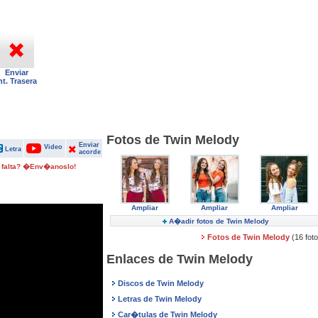
Enviar
nt. Trasera
Fotos de Twin Melody
Enviar
Video
Letra
acorde
 falta? �Env�anoslo!
Ampliar
Ampliar
Ampliar
A�adir fotos de Twin Melody
Fotos de Twin Melody
(16 fot
Enlaces de Twin Melody
Discos de Twin Melody
Letras de Twin Melody
Car�tulas de Twin Melody