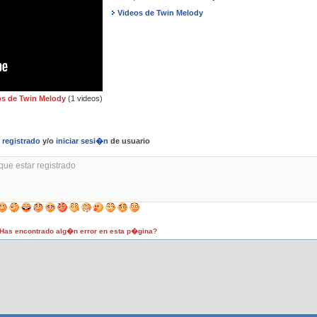
Videos de Twin Melody
os de Twin Melody
(1 videos)
r
registrado
y/o
iniciar sesi�n
de usuario
as encontrado alg�n error en esta p�gina?