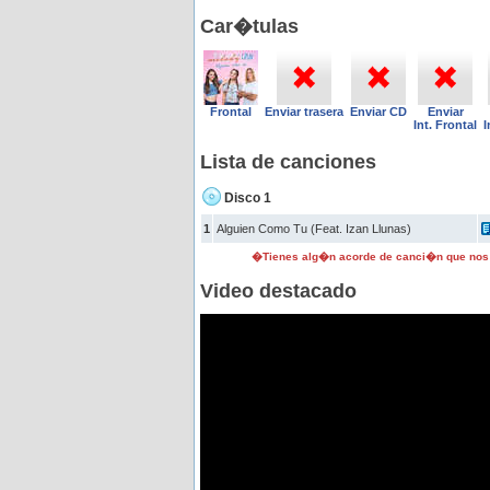
Car�tulas
Frontal
Enviar trasera
Enviar CD
Enviar
Int. Frontal
I
Lista de canciones
Disco 1
1
Alguien Como Tu (Feat. Izan Llunas)
�Tienes alg�n acorde de canci�n que nos
Video destacado