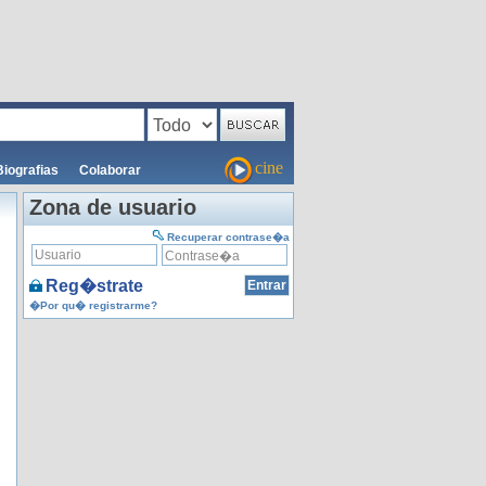
cine
Biografias
Colaborar
Zona de usuario
Recuperar contrase�a
Reg�strate
�Por qu� registrarme?