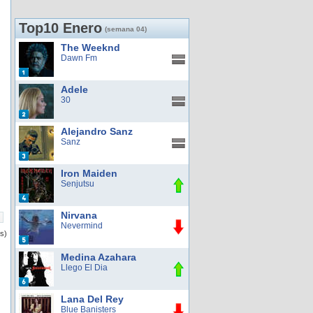
Top10 Enero
(semana 04)
The Weeknd
Dawn Fm
Adele
30
Alejandro Sanz
Sanz
Iron Maiden
Senjutsu
Nirvana
Nevermind
os)
Medina Azahara
Llego El Dia
Lana Del Rey
Blue Banisters