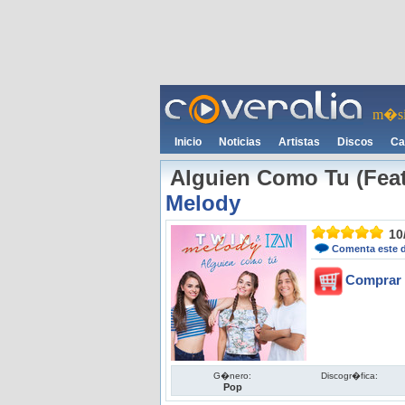
m�si
Inicio
Noticias
Artistas
Discos
Ca
Alguien Como Tu (Feat
Melody
10
Comenta este 
Comprar 
G�nero:
Discogr�fica:
Pop