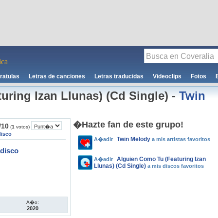
ca
ratulas
Letras de canciones
Letras traducidas
Videoclips
Fotos
uring Izan Llunas) (Cd Single)
-
Twin
�Hazte fan de este grupo!
/
10
(
1
votos)
disco
Twin Melody
A�adir
a mis artistas favoritos
disco
Alguien Como Tu (Featuring Izan
A�adir
Llunas) (Cd Single)
a mis discos favoritos
A�o:
2020