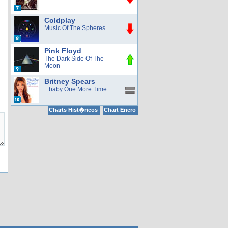
Coldplay
Music Of The Spheres
Pink Floyd
The Dark Side Of The
Moon
Britney Spears
...baby One More Time
Charts Hist�ricos
Chart Enero