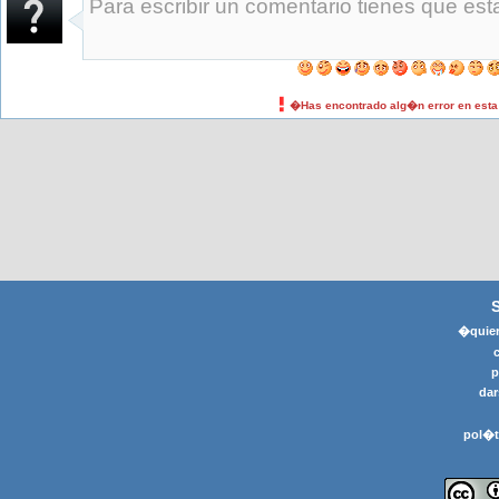
�Has encontrado alg�n error en est
�quier
p
dar
pol�t