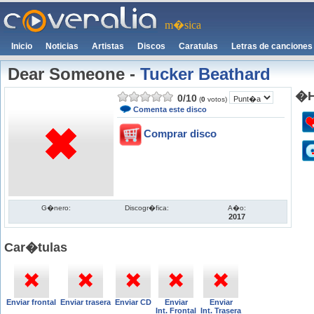
m�sica
Inicio
Noticias
Artistas
Discos
Caratulas
Letras de canciones
Dear Someone
-
Tucker Beathard
�H
0
/
10
(
0
votos)
Comenta este disco
Comprar disco
G�nero:
Discogr�fica:
A�o:
2017
Car�tulas
Enviar frontal
Enviar trasera
Enviar CD
Enviar
Enviar
Int. Frontal
Int. Trasera