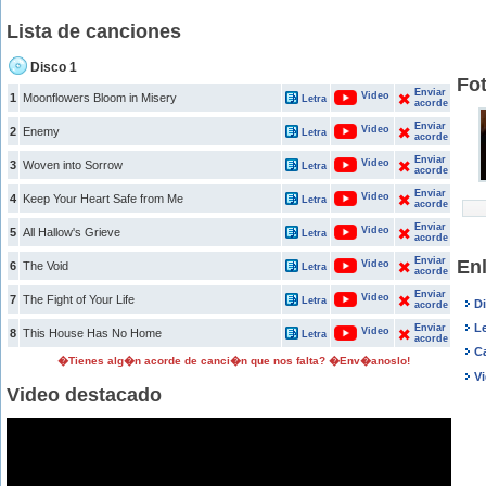
Lista de canciones
Disco 1
Fo
Enviar
Video
1
Moonflowers Bloom in Misery
Letra
acorde
Enviar
Video
2
Enemy
Letra
acorde
Enviar
Video
3
Woven into Sorrow
Letra
acorde
Enviar
Video
4
Keep Your Heart Safe from Me
Letra
acorde
Enviar
Video
5
All Hallow's Grieve
Letra
acorde
Enviar
En
Video
6
The Void
Letra
acorde
Enviar
Video
7
The Fight of Your Life
Letra
D
acorde
L
Enviar
Video
8
This House Has No Home
Letra
acorde
C
�Tienes alg�n acorde de canci�n que nos falta? �Env�anoslo!
V
Video destacado