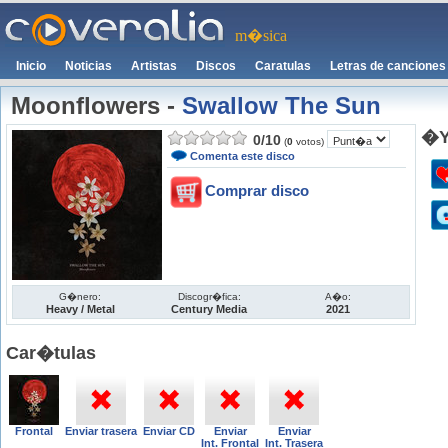
m�sica
Inicio
Noticias
Artistas
Discos
Caratulas
Letras de canciones
Moonflowers
-
Swallow The Sun
�Y
0
/
10
(
0
votos)
Comenta este disco
Comprar disco
G�nero:
Discogr�fica:
A�o:
Heavy / Metal
Century Media
2021
Car�tulas
Frontal
Enviar trasera
Enviar CD
Enviar
Enviar
Int. Frontal
Int. Trasera