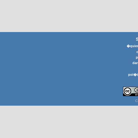
�quier
p
dar
pol�t
C