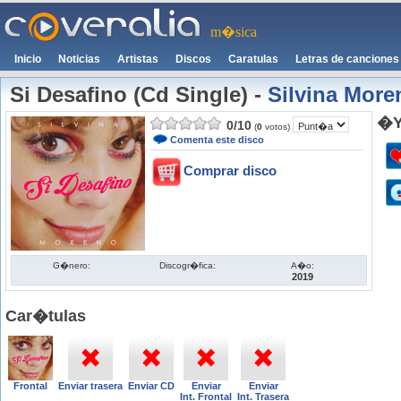
m�sica
Inicio
Noticias
Artistas
Discos
Caratulas
Letras de canciones
Si Desafino (Cd Single)
-
Silvina More
�Y
0
/
10
(
0
votos)
Comenta este disco
Comprar disco
G�nero:
Discogr�fica:
A�o:
2019
Car�tulas
Frontal
Enviar trasera
Enviar CD
Enviar
Enviar
Int. Frontal
Int. Trasera