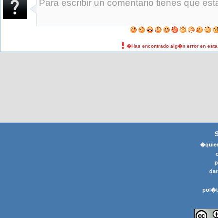
�Has encontrado alg�n error en est
�quier
p
dar
pol�t