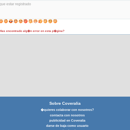
as encontrado alg�n error en esta p�gina?
Sobre Coveralia
�quieres colaborar con nosotros?
contacta con nosotros
publicidad en Coveralia
darse de baja como usuario