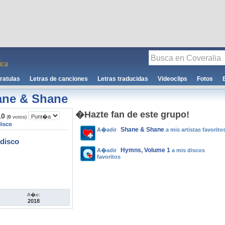
ca
ratulas
Letras de canciones
Letras traducidas
Videoclips
Fotos
ane & Shane
�Hazte fan de este grupo!
10
(
0
votos)
disco
Shane & Shane
A�adir
a mis artistas favorito
disco
Hymns, Volume 1
A�adir
a mis discos
favoritos
A�o:
2018