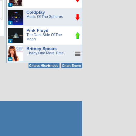
Coldplay
Music Of The Spheres
Pink Floyd
The Dark Side Of The
Moon
Britney Spears
...baby One More Time
Charts Hist�ricos
Chart Enero