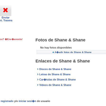
Enviar
nt. Trasera
Fotos de Shane & Shane
isco? �Env�anosla!
No hay fotos disponibles
A�adir fotos de Shane & Shane
Enlaces de Shane & Shane
Discos de Shane & Shane
Letras de Shane & Shane
Car�tulas de Shane & Shane
Videos de Shane & Shane
r
registrado
y/o
iniciar sesi�n
de usuario