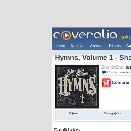
m�si
Inicio
Noticias
Artistas
Discos
Ca
Hymns, Volume 1
-
Sh
0
/
Comenta este 
Comprar 
G�nero:
Discogr�fica:
Car�tulas