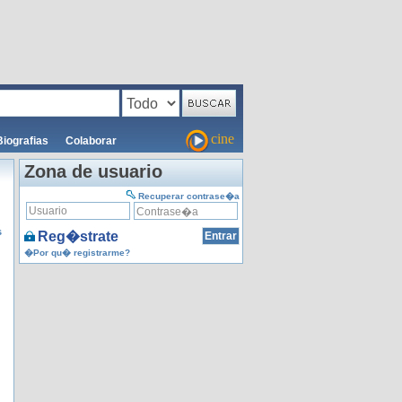
cine
Biografias
Colaborar
Zona de usuario
Recuperar contrase�a
s
Reg�strate
�Por qu� registrarme?