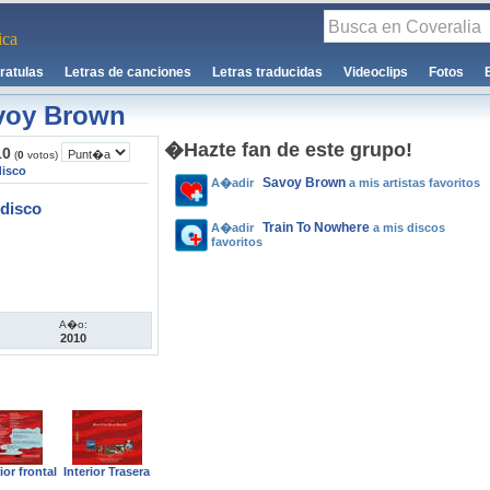
ca
ratulas
Letras de canciones
Letras traducidas
Videoclips
Fotos
voy Brown
�Hazte fan de este grupo!
10
(
0
votos)
disco
Savoy Brown
A�adir
a mis artistas favoritos
disco
Train To Nowhere
A�adir
a mis discos
favoritos
A�o:
2010
ior frontal
Interior Trasera