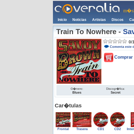
m�si
Inicio
Noticias
Artistas
Discos
Ca
Train To Nowhere
-
Sa
0
/
Comenta este 
Comprar 
G�nero:
Discogr�fica:
Blues
Secret
Car�tulas
Frontal
Trasera
CD1
CD2
Inter