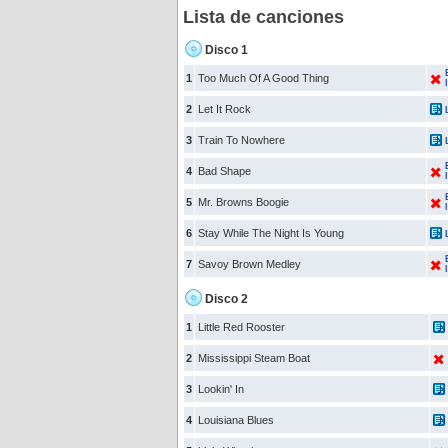
Lista de canciones
Disco 1
1
Too Much Of A Good Thing
2
Let It Rock
3
Train To Nowhere
4
Bad Shape
5
Mr. Browns Boogie
6
Stay While The Night Is Young
7
Savoy Brown Medley
Disco 2
1
Little Red Rooster
2
Mississippi Steam Boat
3
Lookin' In
4
Louisiana Blues