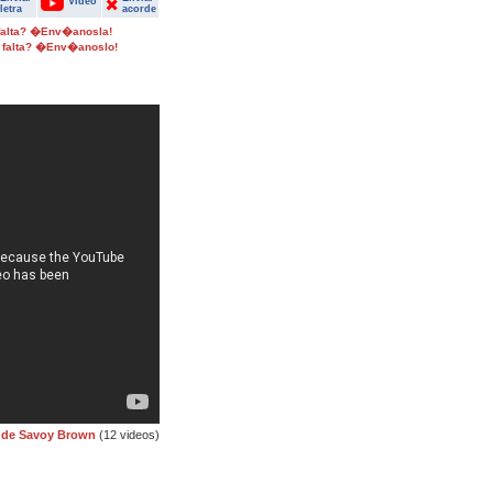
Video
letra
acorde
 falta? �Env�anosla!
 falta? �Env�anoslo!
 de Savoy Brown
(12 videos)