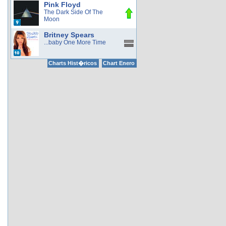
Pink Floyd
The Dark Side Of The
Moon
Britney Spears
...baby One More Time
Charts Hist�ricos
Chart Enero