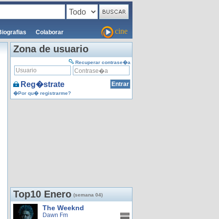
cine
Biografias
Colaborar
Zona de usuario
Recuperar contrase�a
Reg�strate
�Por qu� registrarme?
Top10 Enero
(semana 04)
The Weeknd
Dawn Fm