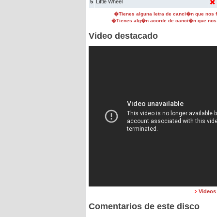
5
Little Wheel
�Tienes alguna letra de canci�n que nos
�Tienes alg�n acorde de canci�n que nos
Video destacado
Videos
Comentarios de este disco