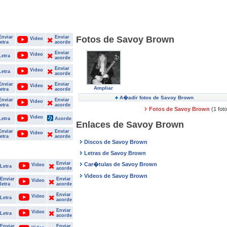
Enviar
Enviar
Fotos de Savoy Brown
Video
letra
acorde
Enviar
Video
Letra
acorde
Enviar
Video
Letra
acorde
Enviar
Enviar
Video
Ampliar
letra
acorde
A�adir fotos de Savoy Brown
Enviar
Enviar
Video
letra
acorde
Fotos de Savoy Brown
(1 fot
Video
Letra
Acorde
Enlaces de Savoy Brown
Enviar
Enviar
Video
letra
acorde
Discos de Savoy Brown
Letras de Savoy Brown
Enviar
Car�tulas de Savoy Brown
Video
Letra
acorde
Videos de Savoy Brown
Enviar
Enviar
Video
letra
acorde
Enviar
Video
Letra
acorde
Enviar
Video
Letra
acorde
Enviar
Enviar