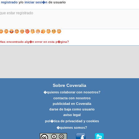
r
registrado
y/o
iniciar sesi�n
de usuario
as encontrado alg�n error en esta p�gina?
Sobre Coveralia
�quieres colaborar con nosotros?
contacta con nosotros
publicidad en Coveralia
darse de baja como usuario
aviso legal
pol�tica de privacidad y cookies
�quienes somos?