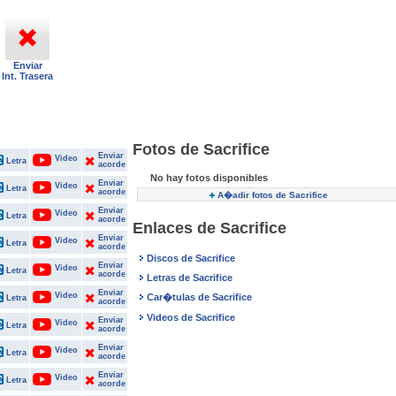
Enviar
Int. Trasera
Fotos de Sacrifice
Enviar
Video
Letra
acorde
No hay fotos disponibles
Enviar
Video
Letra
acorde
A�adir fotos de Sacrifice
Enviar
Video
Letra
acorde
Enlaces de Sacrifice
Enviar
Video
Letra
acorde
Discos de Sacrifice
Enviar
Video
Letra
acorde
Letras de Sacrifice
Enviar
Video
Car�tulas de Sacrifice
Letra
acorde
Videos de Sacrifice
Enviar
Video
Letra
acorde
Enviar
Video
Letra
acorde
Enviar
Video
Letra
acorde