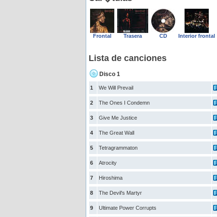
Frontal
Trasera
CD
Interior frontal
Lista de canciones
Disco 1
1
We Will Prevail
2
The Ones I Condemn
3
Give Me Justice
4
The Great Wall
5
Tetragrammaton
6
Atrocity
7
Hiroshima
8
The Devil's Martyr
9
Ultimate Power Corrupts