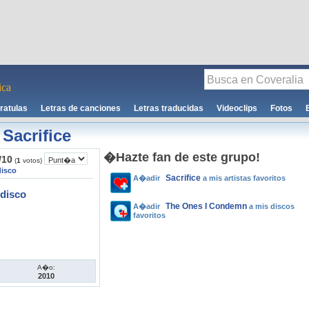
ca
ratulas
Letras de canciones
Letras traducidas
Videoclips
Fotos
-
Sacrifice
�Hazte fan de este grupo!
/
10
(
1
votos)
disco
Sacrifice
A�adir
a mis artistas favoritos
disco
The Ones I Condemn
A�adir
a mis discos
favoritos
A�o:
2010