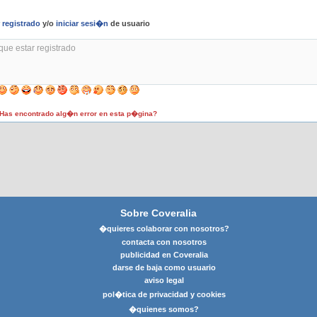
r
registrado
y/o
iniciar sesi�n
de usuario
as encontrado alg�n error en esta p�gina?
Sobre Coveralia
�quieres colaborar con nosotros?
contacta con nosotros
publicidad en Coveralia
darse de baja como usuario
aviso legal
pol�tica de privacidad y cookies
�quienes somos?