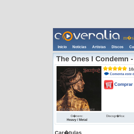
m�si
Inicio
Noticias
Artistas
Discos
Ca
The Ones I Condemn
10
Comenta este 
Comprar 
G�nero:
Discogr�fica:
Heavy / Metal
Car�tulas