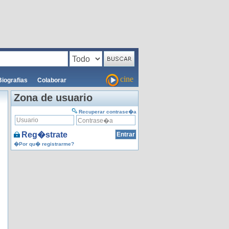
cine
Biografias
Colaborar
Zona de usuario
Recuperar contrase�a
Reg�strate
�Por qu� registrarme?