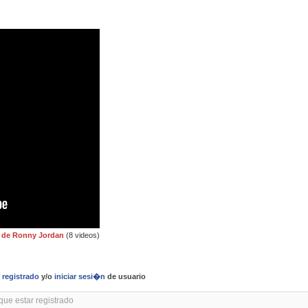
 de Ronny Jordan
(8 videos)
r
registrado
y/o
iniciar sesi�n
de usuario