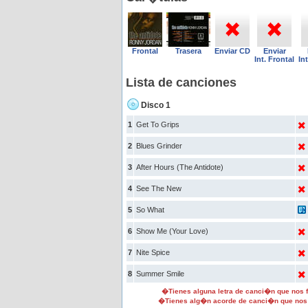
Frontal
Trasera
Enviar CD
Enviar
Int. Frontal
In
Lista de canciones
Disco 1
1
Get To Grips
2
Blues Grinder
3
After Hours (The Antidote)
4
See The New
5
So What
6
Show Me (Your Love)
7
Nite Spice
8
Summer Smile
�Tienes alguna letra de canci�n que nos
�Tienes alg�n acorde de canci�n que nos