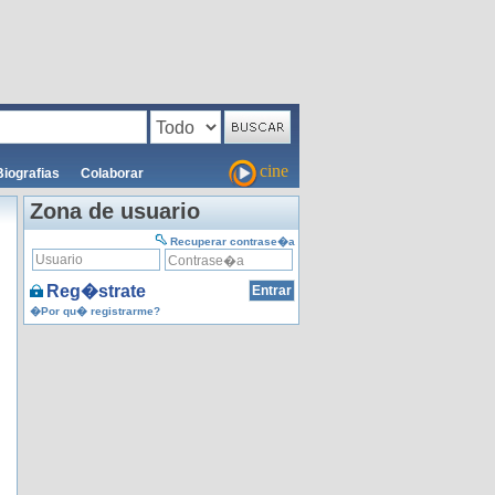
cine
Biografias
Colaborar
Zona de usuario
Recuperar contrase�a
Reg�strate
�Por qu� registrarme?