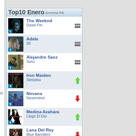
Top10 Enero
(semana 04)
The Weeknd
Dawn Fm
Adele
30
Alejandro Sanz
Sanz
Iron Maiden
Senjutsu
os)
Nirvana
Nevermind
Medina Azahara
Llego El Dia
Lana Del Rey
Blue Banisters