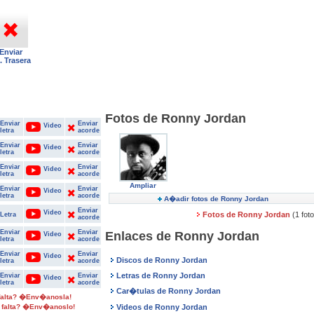
Enviar
t. Trasera
Fotos de Ronny Jordan
Enviar
Enviar
Video
letra
acorde
Enviar
Enviar
Video
letra
acorde
Enviar
Enviar
Video
letra
acorde
Ampliar
Enviar
Enviar
Video
letra
acorde
A�adir fotos de Ronny Jordan
Enviar
Video
Fotos de Ronny Jordan
(1 fot
Letra
acorde
Enviar
Enviar
Enlaces de Ronny Jordan
Video
letra
acorde
Enviar
Enviar
Video
Discos de Ronny Jordan
letra
acorde
Letras de Ronny Jordan
Enviar
Enviar
Video
letra
acorde
Car�tulas de Ronny Jordan
 falta? �Env�anosla!
 falta? �Env�anoslo!
Videos de Ronny Jordan