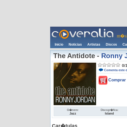
m�si
Inicio
Noticias
Artistas
Discos
Ca
The Antidote
-
Ronny 
0
/
Comenta este 
Comprar 
G�nero:
Discogr�fica:
Jazz
Island
Car�tulas