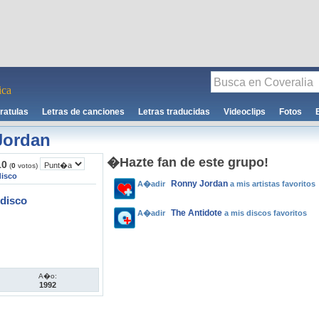
ca
ratulas
Letras de canciones
Letras traducidas
Videoclips
Fotos
Jordan
�Hazte fan de este grupo!
10
(
0
votos)
disco
Ronny Jordan
A�adir
a mis artistas favoritos
disco
The Antidote
A�adir
a mis discos favoritos
A�o:
1992