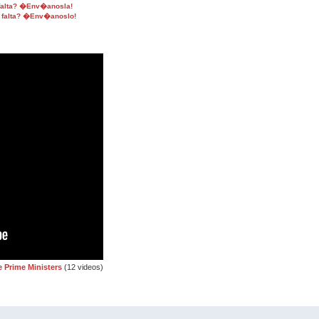
 falta? �Env�anosla!
 falta? �Env�anoslo!
 Prime Ministers
(12 videos)