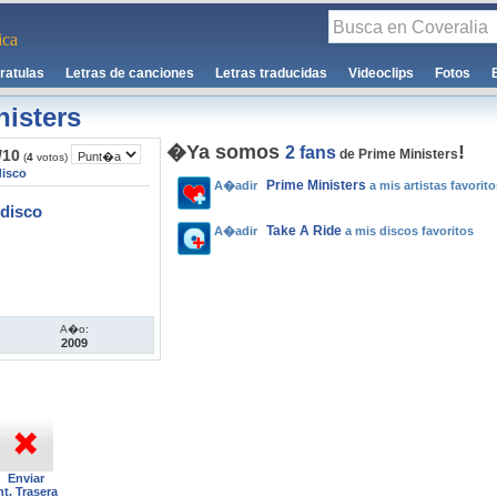
ca
ratulas
Letras de canciones
Letras traducidas
Videoclips
Fotos
nisters
�Ya somos
!
2 fans
/
10
de Prime Ministers
(
4
votos)
disco
Prime Ministers
A�adir
a mis artistas favorito
disco
Take A Ride
A�adir
a mis discos favoritos
A�o:
2009
Enviar
nt. Trasera