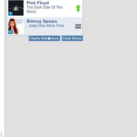
Pink Floyd
The Dark Side Of The
Moon
Britney Spears
...baby One More Time
Charts Hist�ricos
Chart Enero