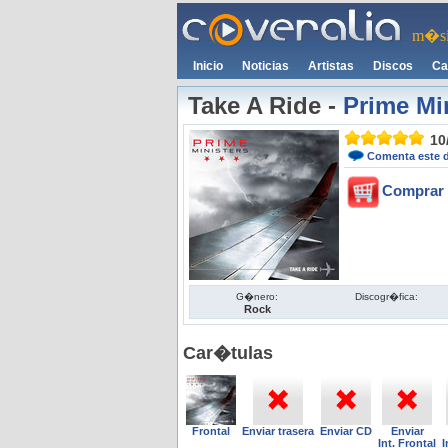
m�si
Inicio
Noticias
Artistas
Discos
Ca
Take A Ride
-
Prime Mi
10
Comenta este 
Comprar 
G�nero:
Discogr�fica:
Rock
Car�tulas
Frontal
Enviar trasera
Enviar CD
Enviar
Int. Frontal
I