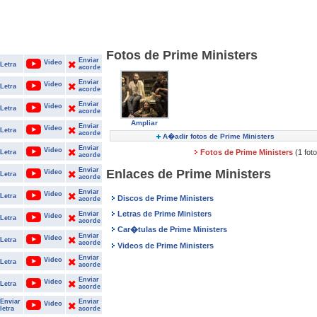
Fotos de Prime Ministers
Enviar
Video
Letra
acorde
Enviar
Video
Letra
acorde
Enviar
Video
Letra
acorde
Ampliar
Enviar
Video
Letra
acorde
A�adir fotos de Prime Ministers
Enviar
Video
Fotos de Prime Ministers
(1 fot
Letra
acorde
Enviar
Enlaces de Prime Ministers
Video
Letra
acorde
Enviar
Video
Letra
Discos de Prime Ministers
acorde
Letras de Prime Ministers
Enviar
Video
Letra
acorde
Car�tulas de Prime Ministers
Enviar
Video
Letra
acorde
Videos de Prime Ministers
Enviar
Video
Letra
acorde
Enviar
Video
Letra
acorde
Enviar
Enviar
Video
letra
acorde