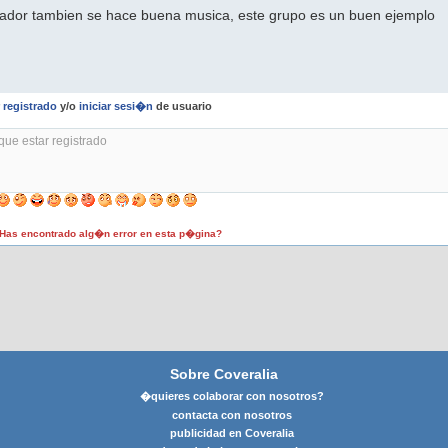
ador tambien se hace buena musica, este grupo es un buen ejemplo
r
registrado
y/o
iniciar sesi�n
de usuario
as encontrado alg�n error en esta p�gina?
Sobre Coveralia
�quieres colaborar con nosotros?
contacta con nosotros
publicidad en Coveralia