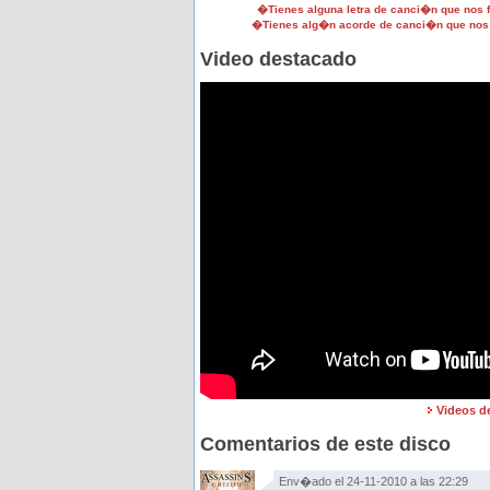
�Tienes alguna letra de canci�n que nos
�Tienes alg�n acorde de canci�n que nos
Video destacado
Videos de
Comentarios de este disco
Env�ado el 24-11-2010 a las 22:29