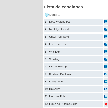
Lista de canciones
Disco 1
1
Dead Walking Man
2
Mentally Starved
3
Under Your Spell
4
Far From Free
5
Who I Am
6
Standing
7
I Have To Stop
8
Smoking Monkeys
9
Korny Love
10
I'm Sorry
11
Let Love Rule
12
I Miss You (Delio's Song)