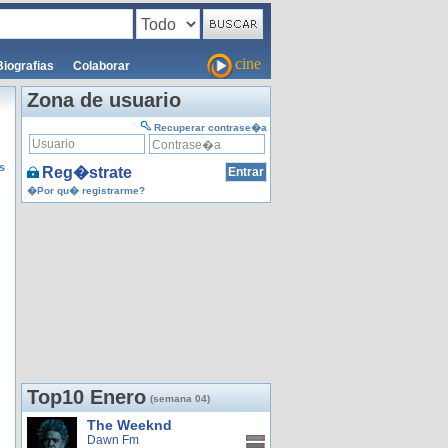
cine
Biografias
Colaborar
Zona de usuario
Recuperar contrase�a
s
Reg�strate
�Por qu� registrarme?
Top10 Enero
(semana 04)
The Weeknd
Dawn Fm