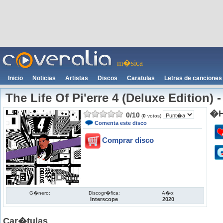
m�sica
Inicio
Noticias
Artistas
Discos
Caratulas
Letras de canciones
The Life Of Pi'erre 4 (Deluxe Edition)
�H
0
/
10
(
0
votos)
Comenta este disco
Comprar disco
G�nero:
Discogr�fica:
A�o:
Interscope
2020
Car�tulas