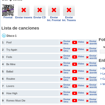
Frontal
Enviar trasera
Enviar CD
Enviar
Enviar
Int. Frontal
Int. Trasera
Lista de canciones
Disco 1
Fot
Enviar
Enviar
Video
1
Poof
letra
acorde
N
Enviar
Enviar
Video
2
Try Again
letra
acorde
Enviar
Enviar
Video
3
Feds
letra
acorde
Enl
Enviar
Enviar
Video
4
Be Mine
letra
acorde
Di
Enviar
Enviar
Video
5
Ballad
letra
acorde
Le
Enviar
Enviar
Video
6
Routine
C
letra
acorde
Vi
Enviar
Enviar
Video
7
Lovers
letra
acorde
Enviar
Enviar
Video
8
How High
letra
acorde
Enviar
Enviar
Video
9
Romeo Must Die
letra
acorde