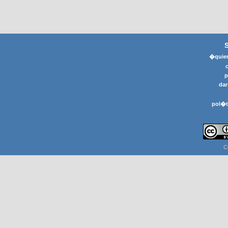
�quier
p
dar
pol�t
C