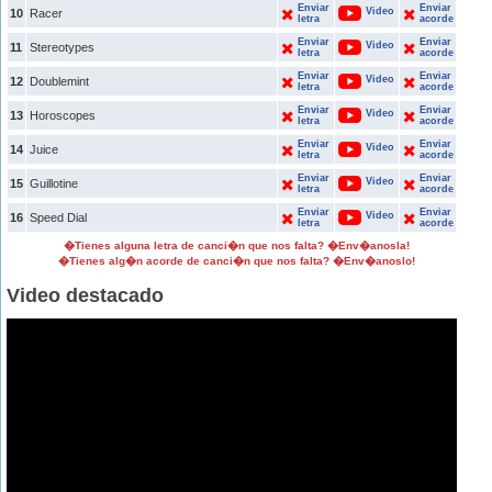
Enviar
Enviar
Video
10
Racer
letra
acorde
Enviar
Enviar
Video
11
Stereotypes
letra
acorde
Enviar
Enviar
Video
12
Doublemint
letra
acorde
Enviar
Enviar
Video
13
Horoscopes
letra
acorde
Enviar
Enviar
Video
14
Juice
letra
acorde
Enviar
Enviar
Video
15
Guillotine
letra
acorde
Enviar
Enviar
Video
16
Speed Dial
letra
acorde
�Tienes alguna letra de canci�n que nos falta? �Env�anosla!
�Tienes alg�n acorde de canci�n que nos falta? �Env�anoslo!
Video destacado