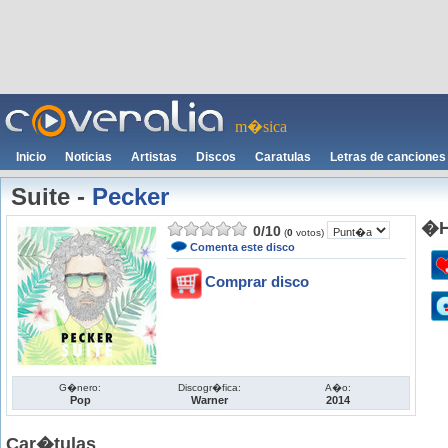
m�sica
Inicio
Noticias
Artistas
Discos
Caratulas
Letras de canciones
Suite
-
Pecker
�H
0
/
10
(
0
votos)
Comenta este disco
Comprar disco
G�nero:
Discogr�fica:
A�o:
Pop
Warner
2014
Car�tulas