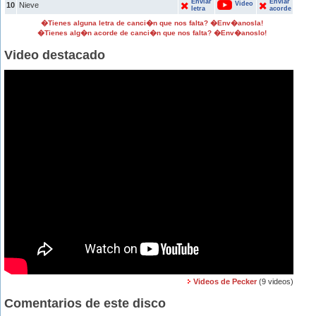
Enviar
Enviar
Video
10
Nieve
letra
acorde
�Tienes alguna letra de canci�n que nos falta? �Env�anosla!
�Tienes alg�n acorde de canci�n que nos falta? �Env�anoslo!
Video destacado
Videos de Pecker
(9 videos)
Comentarios de este disco