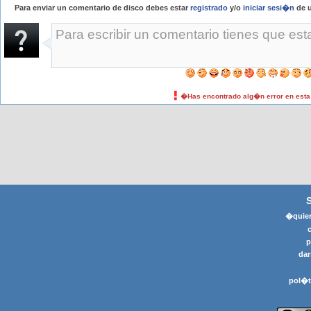
Para enviar un comentario de disco debes estar
registrado
y/o
iniciar sesi�n
de u
�Has encontrado alg�n error en est
�quier
p
dar
pol�t