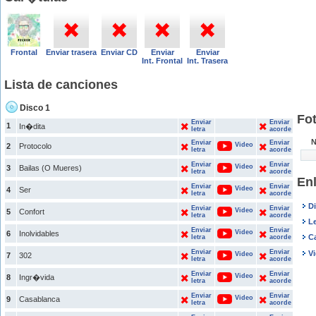
Frontal
Enviar trasera
Enviar CD
Enviar
Enviar
Int. Frontal
Int. Trasera
Lista de canciones
Disco 1
Fo
Enviar
Enviar
1
In�dita
letra
acorde
N
Enviar
Enviar
Video
2
Protocolo
letra
acorde
Enviar
Enviar
Video
3
Bailas (O Mueres)
letra
acorde
En
Enviar
Enviar
Video
4
Ser
letra
acorde
D
Enviar
Enviar
Video
5
Confort
letra
acorde
Le
Enviar
Enviar
Video
6
Inolvidables
C
letra
acorde
Enviar
Enviar
V
Video
7
302
letra
acorde
Enviar
Enviar
Video
8
Ingr�vida
letra
acorde
Enviar
Enviar
Video
9
Casablanca
letra
acorde