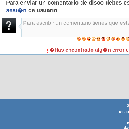
Para enviar un comentario de disco debes e
sesi�n
de usuario
�Has encontrado alg�n error e
�quier
p
dar