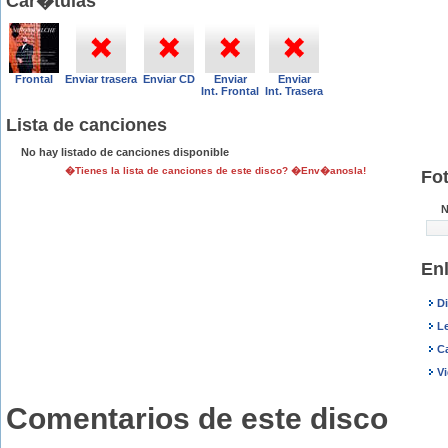
Car�tulas
Frontal
Enviar trasera
Enviar CD
Enviar
Enviar
Int. Frontal
Int. Trasera
Lista de canciones
No hay listado de canciones disponible
�Tienes la lista de canciones de este disco? �Env�anosla!
Fo
N
En
D
L
C
V
Comentarios de este disco