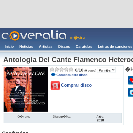
m�sica
Inicio
Noticias
Artistas
Discos
Caratulas
Letras de canciones
Antologia Del Cante Flamenco Heter
�H
0
/
10
(
0
votos)
Comenta este disco
Comprar disco
G�nero:
Discogr�fica:
A�o:
2018