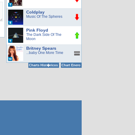
Coldplay
Music Of The Spheres
Pink Floyd
The Dark Side Of The
Moon
Britney Spears
...baby One More Time
Charts Hist�ricos
Chart Enero