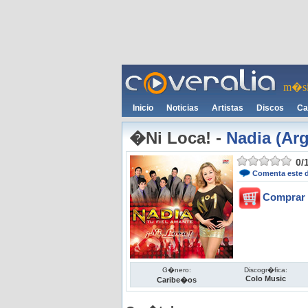
m�si
Inicio
Noticias
Artistas
Discos
Ca
�Ni Loca!
-
Nadia (Arg
0
/
Comenta este 
Comprar 
G�nero:
Discogr�fica:
Colo Music
Caribe�os