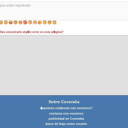
as encontrado alg�n error en esta p�gina?
Sobre Coveralia
�quieres colaborar con nosotros?
contacta con nosotros
publicidad en Coveralia
darse de baja como usuario