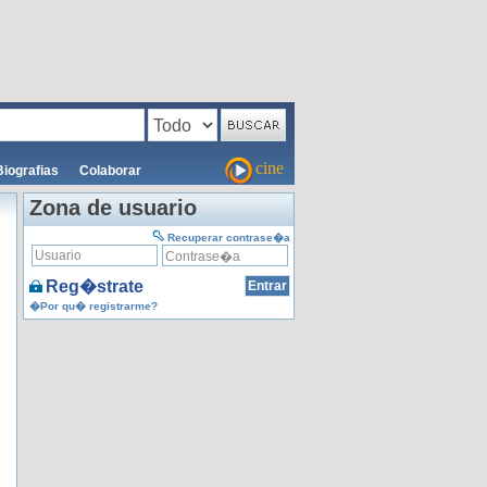
cine
Biografias
Colaborar
Zona de usuario
Recuperar contrase�a
Reg�strate
�Por qu� registrarme?