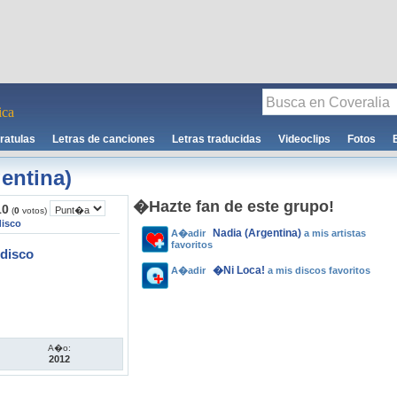
ca
ratulas
Letras de canciones
Letras traducidas
Videoclips
Fotos
entina)
�Hazte fan de este grupo!
10
(
0
votos)
disco
Nadia (Argentina)
A�adir
a mis artistas
favoritos
disco
�Ni Loca!
A�adir
a mis discos favoritos
A�o:
2012