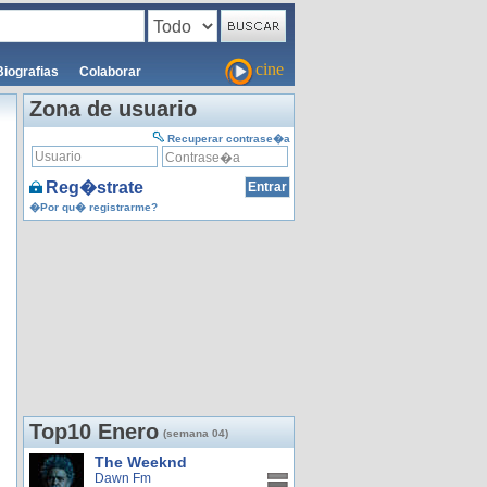
cine
Biografias
Colaborar
Zona de usuario
Recuperar contrase�a
Reg�strate
�Por qu� registrarme?
Top10 Enero
(semana 04)
The Weeknd
Dawn Fm