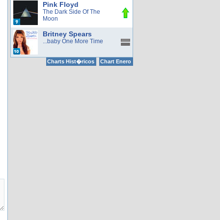
Pink Floyd
The Dark Side Of The
Moon
Britney Spears
...baby One More Time
Charts Hist�ricos
Chart Enero