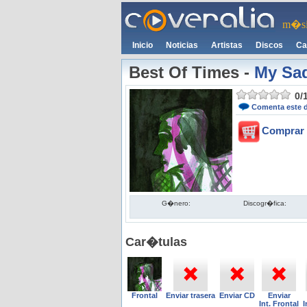
m�si
Inicio
Noticias
Artistas
Discos
Ca
Best Of Times
-
My Sad
0
/
Comenta este 
Comprar 
G�nero:
Discogr�fica:
Car�tulas
Frontal
Enviar trasera
Enviar CD
Enviar
Int. Frontal
I