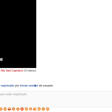
e My Sad Captains
(9 videos)
r
registrado
y/o
iniciar sesi�n
de usuario