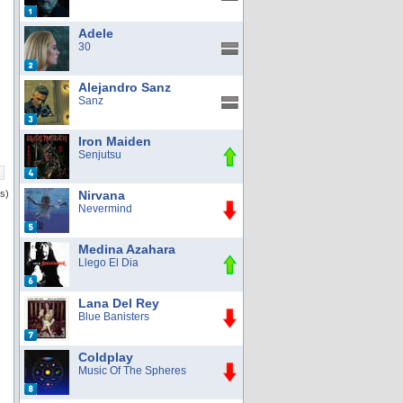
Adele
30
Alejandro Sanz
Sanz
Iron Maiden
Senjutsu
os)
Nirvana
Nevermind
Medina Azahara
Llego El Dia
Lana Del Rey
Blue Banisters
Coldplay
Music Of The Spheres