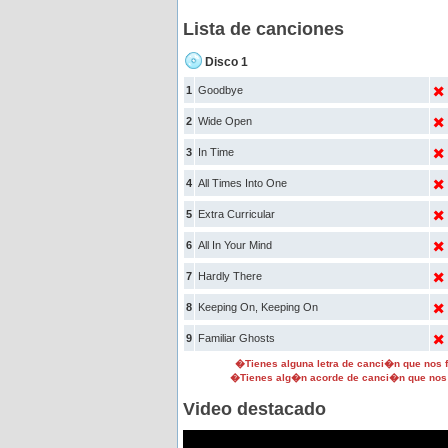
Lista de canciones
Disco 1
1
Goodbye
2
Wide Open
3
In Time
4
All Times Into One
5
Extra Curricular
6
All In Your Mind
7
Hardly There
8
Keeping On, Keeping On
9
Familiar Ghosts
�Tienes alguna letra de canci�n que nos
�Tienes alg�n acorde de canci�n que nos
Video destacado