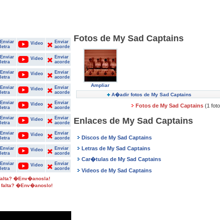
Fotos de My Sad Captains
Enviar
Enviar
Video
letra
acorde
Enviar
Enviar
Video
letra
acorde
Enviar
Enviar
Video
letra
acorde
Ampliar
Enviar
Enviar
Video
letra
acorde
A�adir fotos de My Sad Captains
Enviar
Enviar
Video
Fotos de My Sad Captains
(1 fot
letra
acorde
Enviar
Enviar
Enlaces de My Sad Captains
Video
letra
acorde
Enviar
Enviar
Video
Discos de My Sad Captains
letra
acorde
Letras de My Sad Captains
Enviar
Enviar
Video
letra
acorde
Car�tulas de My Sad Captains
Enviar
Enviar
Video
letra
acorde
Videos de My Sad Captains
 falta? �Env�anosla!
 falta? �Env�anoslo!