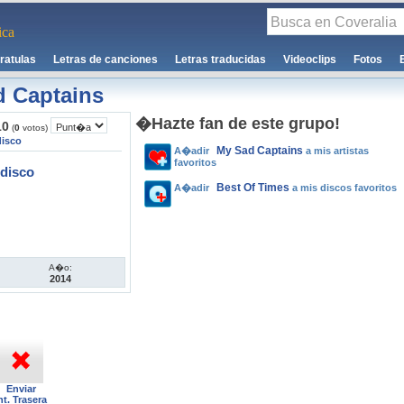
ca
ratulas
Letras de canciones
Letras traducidas
Videoclips
Fotos
 Captains
�Hazte fan de este grupo!
10
(
0
votos)
disco
My Sad Captains
A�adir
a mis artistas
favoritos
disco
Best Of Times
A�adir
a mis discos favoritos
A�o:
2014
Enviar
nt. Trasera