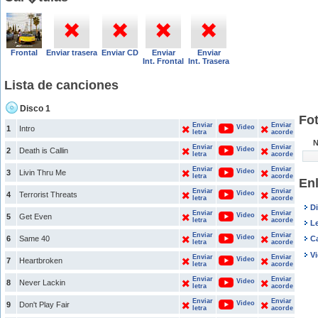
Frontal
Enviar trasera
Enviar CD
Enviar
Enviar
Int. Frontal
Int. Trasera
Lista de canciones
Disco 1
Fo
Enviar
Enviar
Video
1
Intro
letra
acorde
N
Enviar
Enviar
Video
2
Death is Callin
letra
acorde
Enviar
Enviar
Video
3
Livin Thru Me
letra
acorde
En
Enviar
Enviar
Video
4
Terrorist Threats
letra
acorde
D
Enviar
Enviar
Video
5
Get Even
letra
acorde
L
Enviar
Enviar
Video
6
Same 40
C
letra
acorde
V
Enviar
Enviar
Video
7
Heartbroken
letra
acorde
Enviar
Enviar
Video
8
Never Lackin
letra
acorde
Enviar
Enviar
Video
9
Don't Play Fair
letra
acorde