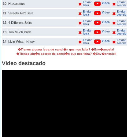
Enviar
Enviar
Video
10
Hazardous
letra
acorde
Enviar
Enviar
Video
11
Streets Ain't Safe
letra
acorde
Enviar
Enviar
Video
12
4 Different Skits
letra
acorde
Enviar
Enviar
Video
13
Too Much Pride
letra
acorde
Enviar
Enviar
Video
14
Livin What I Know
letra
acorde
�Tienes alguna letra de canci�n que nos falta? �Env�anosla!
�Tienes alg�n acorde de canci�n que nos falta? �Env�anoslo!
Video destacado