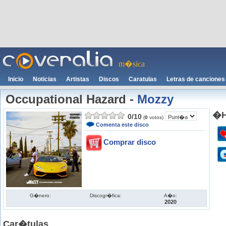
m�sica
Inicio
Noticias
Artistas
Discos
Caratulas
Letras de canciones
Occupational Hazard
-
Mozzy
�H
0
/
10
(
0
votos)
Comenta este disco
Comprar disco
G�nero:
Discogr�fica:
A�o:
2020
Car�tulas