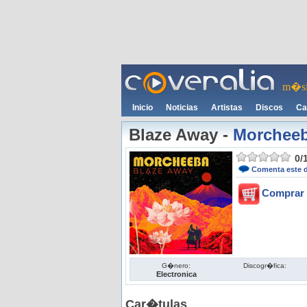
m�si
Inicio
Noticias
Artistas
Discos
Ca
Blaze Away
-
Morchee
0
/
Comenta este 
Comprar 
G�nero:
Discogr�fica:
Electronica
Car�tulas