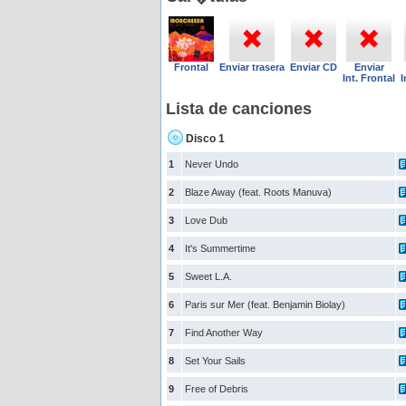
Frontal
Enviar trasera
Enviar CD
Enviar
Int. Frontal
I
Lista de canciones
Disco 1
1
Never Undo
2
Blaze Away (feat. Roots Manuva)
3
Love Dub
4
It's Summertime
5
Sweet L.A.
6
Paris sur Mer (feat. Benjamin Biolay)
7
Find Another Way
8
Set Your Sails
9
Free of Debris