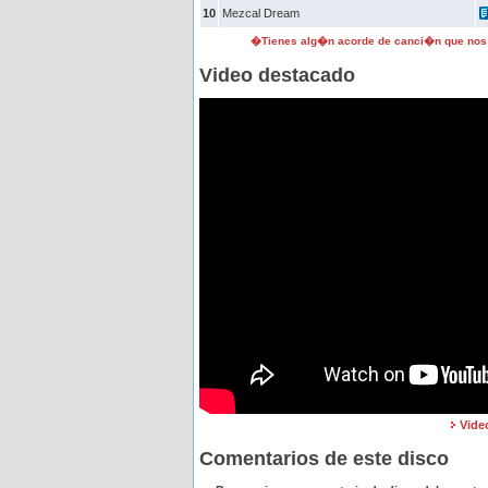
10
Mezcal Dream
�Tienes alg�n acorde de canci�n que nos
Video destacado
Vide
Comentarios de este disco