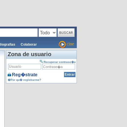
cine
Biografias
Colaborar
Zona de usuario
Recuperar contrase�a
Reg�strate
�Por qu� registrarme?