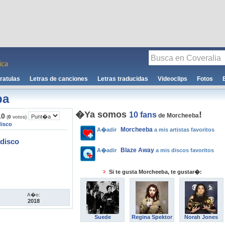
ca
ratulas
Letras de canciones
Letras traducidas
Videoclips
Fotos
ba
�Ya somos
!
10 fans
10
de Morcheeba
(
0
votos)
disco
Morcheeba
A�adir
a mis artistas favoritos
disco
Blaze Away
A�adir
a mis discos favoritos
Si te gusta Morcheeba, te gustar�:
A�o:
2018
Suede
Regina Spektor
Norah Jones