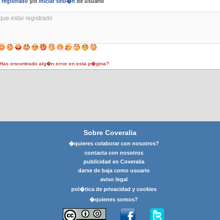
r
registrado
y/o
iniciar sesi�n
de usuario
as encontrado alg�n error en esta p�gina?
Sobre Coveralia
�quieres colaborar con nosotros?
contacta con nosotros
publicidad en Coveralia
darse de baja como usuario
aviso legal
pol�tica de privacidad y cookies
�quienes somos?