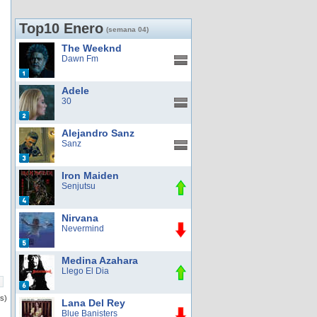
Top10 Enero
(semana 04)
The Weeknd
Dawn Fm
Adele
30
Alejandro Sanz
Sanz
Iron Maiden
Senjutsu
Nirvana
Nevermind
Medina Azahara
Llego El Dia
os)
Lana Del Rey
Blue Banisters