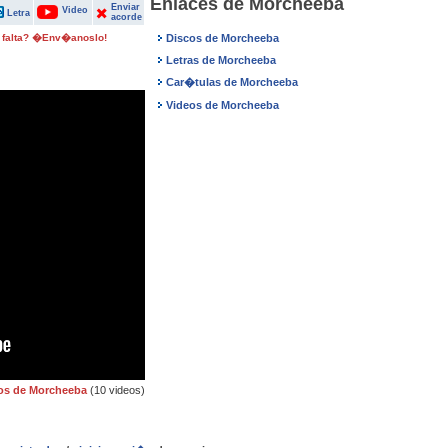
Enlaces de Morcheeba
Enviar
Video
Letra
acorde
 falta? �Env�anoslo!
Discos de Morcheeba
Letras de Morcheeba
Car�tulas de Morcheeba
Videos de Morcheeba
os de Morcheeba
(10 videos)