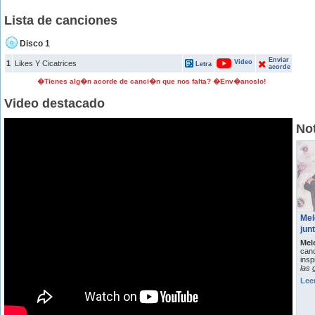
Lista de canciones
Disco 1
Enviar
Video
1
Likes Y Cicatrices
Letra
acorde
�Tienes alg�n acorde de canci�n que nos falta? �Env�anoslo!
Video destacado
Not
Mel
jun
Mel
can
insp
las 
Lee