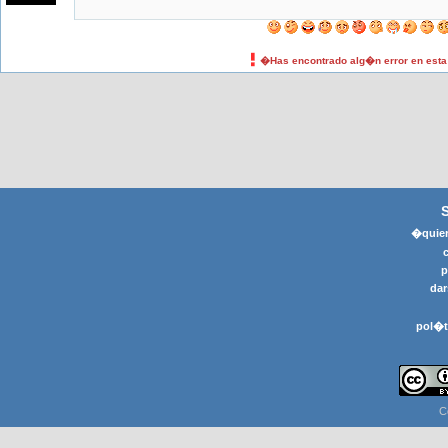
�Has encontrado alg�n error en est
�quier
p
dar
pol�t
C