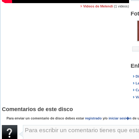
Videos de Melendi
(1 videos)
Fo
En
D
Le
C
V
Comentarios de este disco
Para enviar un comentario de disco debes estar
registrado
y/o
iniciar sesi�n
de u