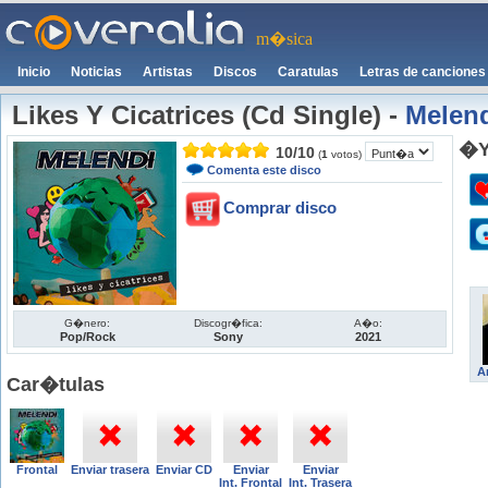
m�sica
Inicio
Noticias
Artistas
Discos
Caratulas
Letras de canciones
Likes Y Cicatrices (Cd Single)
-
Melen
�Y
10
/
10
(
1
votos)
Comenta este disco
Comprar disco
G�nero:
Discogr�fica:
A�o:
Pop/Rock
Sony
2021
A
Car�tulas
Frontal
Enviar trasera
Enviar CD
Enviar
Enviar
Int. Frontal
Int. Trasera