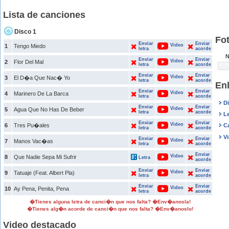
Lista de canciones
Disco 1
Fo
Enviar
Enviar
Video
1
Tengo Miedo
letra
acorde
N
Enviar
Enviar
Video
2
Flor Del Mal
letra
acorde
Enviar
Enviar
Video
3
El D�a Que Nac� Yo
letra
acorde
En
Enviar
Enviar
Video
4
Marinero De La Barca
letra
acorde
D
Enviar
Enviar
Video
5
Agua Que No Has De Beber
letra
acorde
L
Enviar
Enviar
Video
6
Tres Pu�ales
C
letra
acorde
V
Enviar
Enviar
Video
7
Manos Vac�as
letra
acorde
Enviar
Video
8
Que Nadie Sepa Mi Sufrir
Letra
acorde
Enviar
Enviar
Video
9
Tatuaje (Feat. Albert Pla)
letra
acorde
Enviar
Enviar
Video
10
Ay Pena, Penita, Pena
letra
acorde
�Tienes alguna letra de canci�n que nos falta? �Env�anosla!
�Tienes alg�n acorde de canci�n que nos falta? �Env�anoslo!
Video destacado