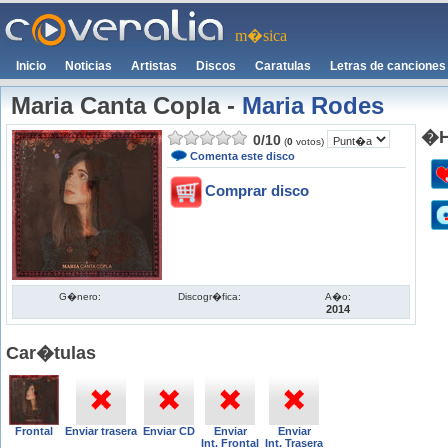
m�sica
Inicio
Noticias
Artistas
Discos
Caratulas
Letras de canciones
Maria Canta Copla
-
Maria Rodes
�H
0
/
10
(
0
votos)
Comenta este disco
Comprar disco
G�nero:
Discogr�fica:
A�o:
2014
Car�tulas
Frontal
Enviar trasera
Enviar CD
Enviar
Enviar
Int. Frontal
Int. Trasera