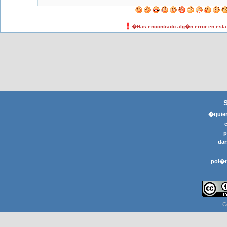
�Has encontrado alg�n error en est
�quier
p
dar
pol�t
C