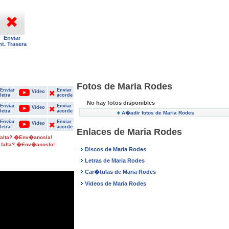
Enviar
nt. Trasera
Fotos de Maria Rodes
Enviar
Enviar
Video
letra
acorde
No hay fotos disponibles
Enviar
Enviar
Video
letra
acorde
A�adir fotos de Maria Rodes
Enviar
Enviar
Video
letra
acorde
Enlaces de Maria Rodes
 falta? �Env�anosla!
 falta? �Env�anoslo!
Discos de Maria Rodes
Letras de Maria Rodes
Car�tulas de Maria Rodes
Videos de Maria Rodes