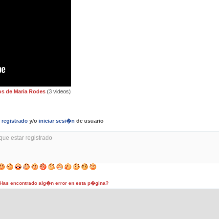
os de Maria Rodes
(3 videos)
r
registrado
y/o
iniciar sesi�n
de usuario
as encontrado alg�n error en esta p�gina?