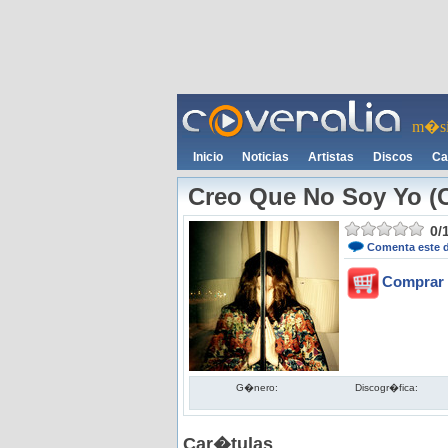
m�si
Inicio
Noticias
Artistas
Discos
Ca
Creo Que No Soy Yo (C
0
/
Comenta este 
Comprar 
G�nero:
Discogr�fica:
Car�tulas