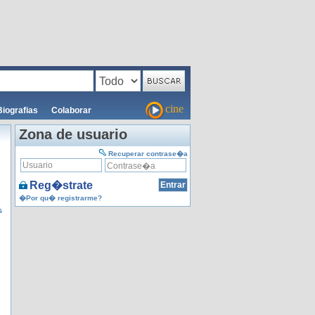
cine
Biografias
Colaborar
Zona de usuario
Recuperar contrase�a
Reg�strate
�Por qu� registrarme?
s