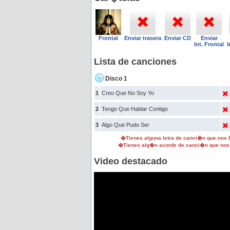
Frontal
Enviar trasera
Enviar CD
Enviar
Int. Frontal
I
Lista de canciones
Disco 1
1
Creo Que No Soy Yo
2
Tengo Que Hablar Contigo
3
Algo Que Pudo Ser
�Tienes alguna letra de canci�n que nos
�Tienes alg�n acorde de canci�n que nos
Video destacado