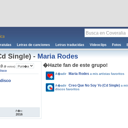
ca
ratulas
Letras de canciones
Letras traducidas
Videoclips
Fotos
d Single)
-
Maria Rodes
�Hazte fan de este grupo!
10
(
0
votos)
disco
Maria Rodes
A�adir
a mis artistas favoritos
disco
Creo Que No Soy Yo (Cd Single)
A�adir
a mi
discos favoritos
A�o:
2016