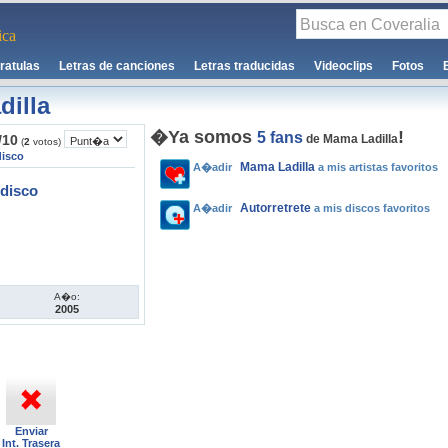
ca
ratulas
Letras de canciones
Letras traducidas
Videoclips
Fotos
illa
�Ya somos
!
5 fans
/
10
de Mama Ladilla
(
2
votos)
disco
Mama Ladilla
A�adir
a mis artistas favoritos
disco
Autorretrete
A�adir
a mis discos favoritos
A�o:
2005
Enviar
Int. Trasera