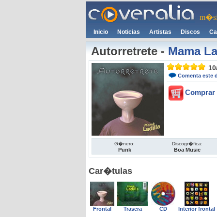
m�si
Inicio
Noticias
Artistas
Discos
Ca
Autorretrete
-
Mama Lad
10
Comenta este 
Comprar 
G�nero:
Discogr�fica:
Punk
Boa Music
Car�tulas
Frontal
Trasera
CD
Interior frontal