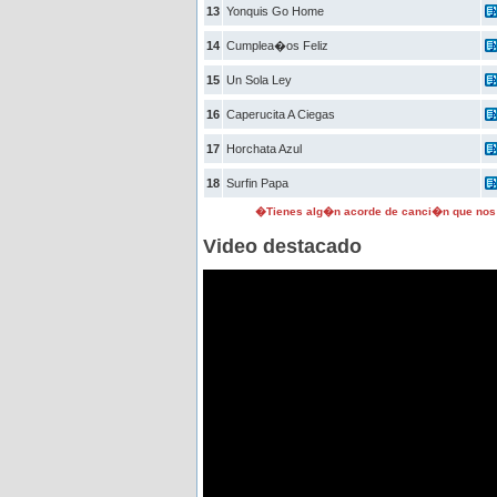
13
Yonquis Go Home
14
Cumplea�os Feliz
15
Un Sola Ley
16
Caperucita A Ciegas
17
Horchata Azul
18
Surfin Papa
�Tienes alg�n acorde de canci�n que nos
Video destacado