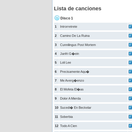
Lista de canciones
Disco 1
1
Introrretrete
2
Camino De La Ruina
3
Cunnilingus Post Mortem
4
Janfri G�ein
5
Loli Lee
6
Precisamente Aqu�
7
Me Averg�enzo
8
El Mofeta El�as
9
Dolor A Mierda
10
Sucedi� En Beckelar
11
Soberbia
12
Todo A Cien