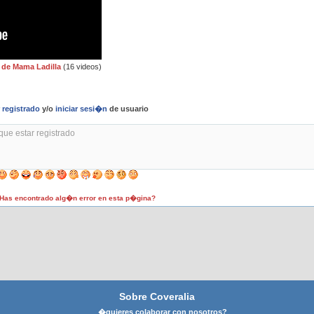
 de Mama Ladilla
(16 videos)
r
registrado
y/o
iniciar sesi�n
de usuario
as encontrado alg�n error en esta p�gina?
Sobre Coveralia
�quieres colaborar con nosotros?