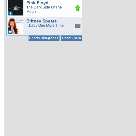
Pink Floyd
The Dark Side Of The
Moon
Britney Spears
...baby One More Time
Charts Hist�ricos
Chart Enero