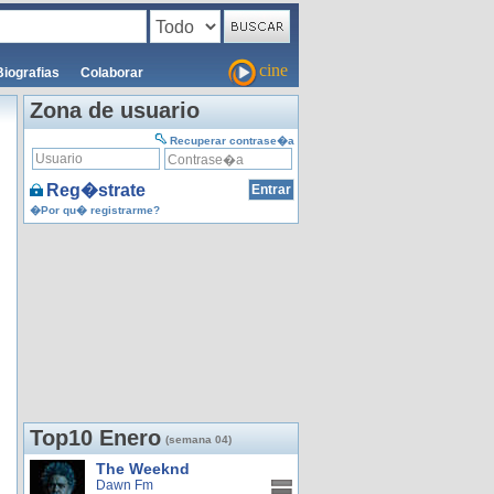
cine
Biografias
Colaborar
Zona de usuario
Recuperar contrase�a
Reg�strate
�Por qu� registrarme?
Top10 Enero
(semana 04)
The Weeknd
Dawn Fm