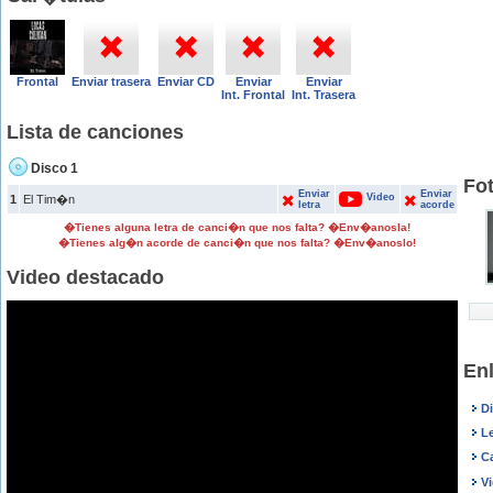
Frontal
Enviar trasera
Enviar CD
Enviar
Enviar
Int. Frontal
Int. Trasera
Lista de canciones
Disco 1
Fo
Enviar
Enviar
Video
1
El Tim�n
letra
acorde
�Tienes alguna letra de canci�n que nos falta? �Env�anosla!
�Tienes alg�n acorde de canci�n que nos falta? �Env�anoslo!
Video destacado
En
D
L
C
V