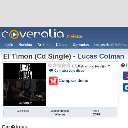
m�sica
Inicio
Noticias
Artistas
Discos
Caratulas
Letras de canciones
El Timon (Cd Single)
-
Lucas Colman
�H
0
/
10
(
0
votos)
Comenta este disco
Comprar disco
G�nero:
Discogr�fica:
A�o:
Warner
2016
Car�tulas