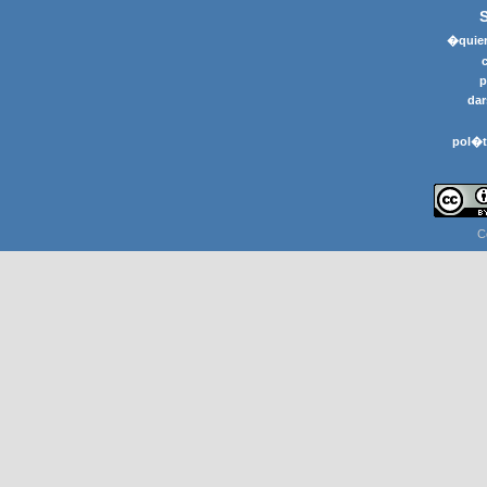
�quier
p
dar
pol�t
C