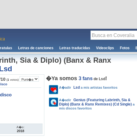
ca
ratulas
Letras de canciones
Letras traducidas
Videoclips
Fotos
inth, Sia & Diplo) (Banx & Ranx
Lsd
�Ya somos
!
3 fans
/
10
de Lsd
(
1
votos)
disco
Lsd
A�adir
a mis artistas favoritos
disco
Genius (Featuring Labrinth, Sia &
A�adir
Diplo) (Banx & Ranx Remixes) (Cd Single)
a
mis discos favoritos
A�o:
2018