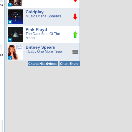
as)
Coldplay
Music Of The Spheres
Pink Floyd
The Dark Side Of The
Moon
Britney Spears
...baby One More Time
os)
Charts Hist�ricos
Chart Enero