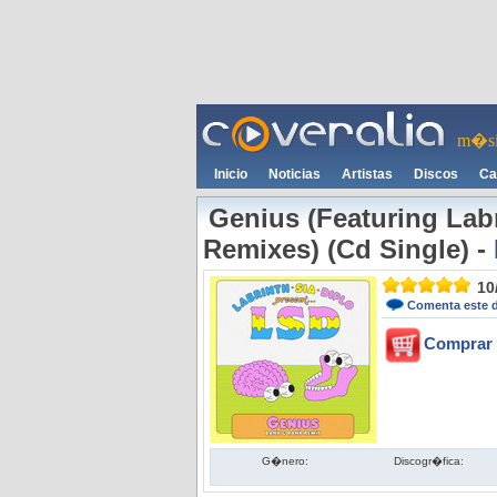
m�si
Inicio
Noticias
Artistas
Discos
Ca
Genius (Featuring Labr
Remixes) (Cd Single)
-
10
Comenta este 
Comprar 
G�nero:
Discogr�fica: