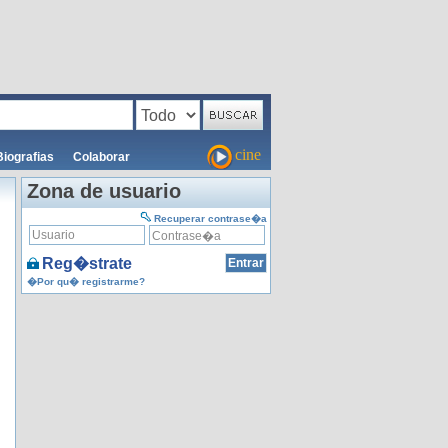
cine
Biografias
Colaborar
Zona de usuario
Recuperar contrase�a
Reg�strate
�Por qu� registrarme?