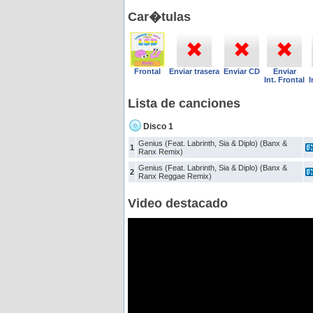
Car�tulas
Frontal
Enviar trasera
Enviar CD
Enviar
Int. Frontal
I
Lista de canciones
Disco 1
Genius (Feat. Labrinth, Sia & Diplo) (Banx &
1
Ranx Remix)
Genius (Feat. Labrinth, Sia & Diplo) (Banx &
2
Ranx Reggae Remix)
Video destacado