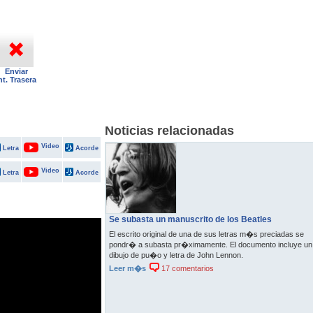
Enviar
nt. Trasera
Noticias relacionadas
Video
Letra
Acorde
Video
Letra
Acorde
Se subasta un manuscrito de los Beatles
El escrito original de una de sus letras m�s preciadas se
pondr� a subasta pr�ximamente. El documento incluye un
dibujo de pu�o y letra de John Lennon.
Leer m�s
17 comentarios