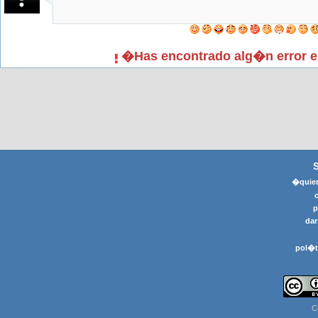
�Has encontrado alg�n error e
�quier
p
dar
pol�t
C