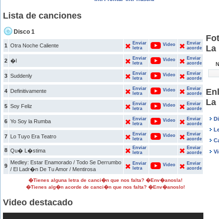
Lista de canciones
Disco 1
Fo
Enviar
Enviar
Video
1
Otra Noche Caliente
La
letra
acorde
Enviar
Enviar
Video
2
�l
letra
acorde
N
Enviar
Enviar
Video
3
Suddenly
letra
acorde
Enviar
Enviar
En
Video
4
Definitivamente
letra
acorde
La
Enviar
Enviar
Video
5
Soy Feliz
letra
acorde
D
Enviar
Enviar
Video
6
Yo Soy la Rumba
letra
acorde
L
Enviar
Enviar
Video
7
Lo Tuyo Era Teatro
letra
acorde
C
Enviar
Enviar
8
Qu� L�stima
V
letra
acorde
Medley: Estar Enamorado / Todo Se Derrumbo
Enviar
Enviar
Video
9
letra
acorde
/ El Ladr�n De Tu Amor / Mentirosa
�Tienes alguna letra de canci�n que nos falta? �Env�anosla!
�Tienes alg�n acorde de canci�n que nos falta? �Env�anoslo!
Video destacado