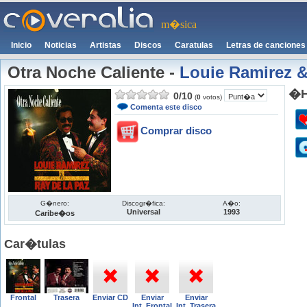
m�sica
Inicio
Noticias
Artistas
Discos
Caratulas
Letras de canciones
Otra Noche Caliente
-
Louie Ramirez &
�H
0
/
10
(
0
votos)
Comenta este disco
Comprar disco
G�nero:
Discogr�fica:
A�o:
Universal
1993
Caribe�os
Car�tulas
Frontal
Trasera
Enviar CD
Enviar
Enviar
Int. Frontal
Int. Trasera