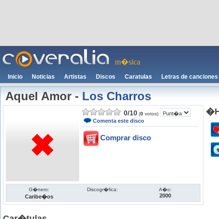
m�sica
Inicio
Noticias
Artistas
Discos
Caratulas
Letras de canciones
Aquel Amor
-
Los Charros
�H
0
/
10
(
0
votos)
Comenta este disco
Comprar disco
G�nero:
Discogr�fica:
A�o:
2000
Caribe�os
Car�tulas