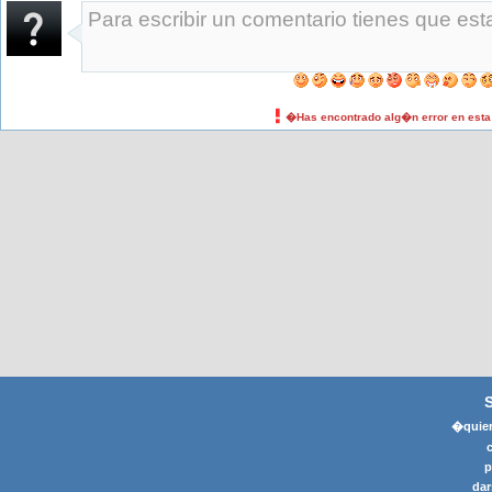
�Has encontrado alg�n error en est
�quier
p
dar