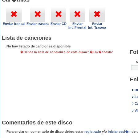
Enviar frontal
Enviar trasera
Enviar CD
Enviar
Enviar
Int. Frontal
Int. Trasera
Lista de canciones
No hay listado de canciones disponible
Fo
�Tienes la lista de canciones de este disco? �Env�anosla!
N
En
D
L
C
V
Comentarios de este disco
Para enviar un comentario de disco debes estar
registrado
y/o
iniciar sesi�n
de u