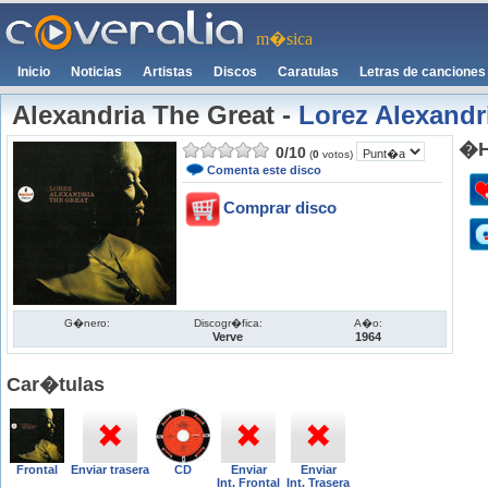
m�sica
Inicio
Noticias
Artistas
Discos
Caratulas
Letras de canciones
Alexandria The Great
-
Lorez Alexandr
�H
0
/
10
(
0
votos)
Comenta este disco
Comprar disco
G�nero:
Discogr�fica:
A�o:
Verve
1964
Car�tulas
Frontal
Enviar trasera
CD
Enviar
Enviar
Int. Frontal
Int. Trasera