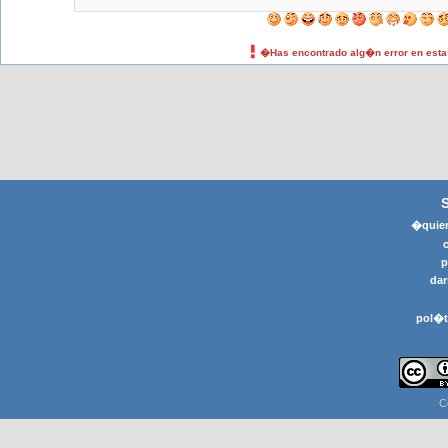
�Has encontrado alg�n error en est
�quier
p
dar
pol�t
C