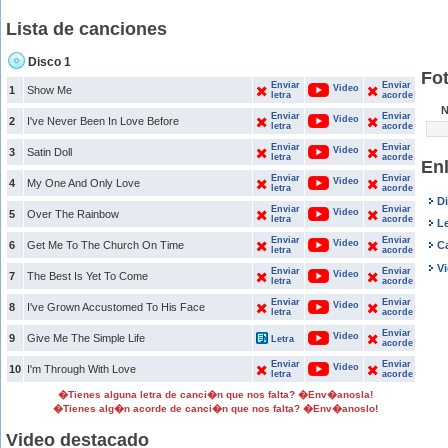
Lista de canciones
Disco 1
Fot
Enviar
Enviar
Video
1
Show Me
letra
acorde
N
Enviar
Enviar
Video
2
I've Never Been In Love Before
letra
acorde
Enviar
Enviar
Video
3
Satin Doll
letra
acorde
Enl
Enviar
Enviar
Video
4
My One And Only Love
letra
acorde
D
Enviar
Enviar
Video
5
Over The Rainbow
letra
acorde
Le
Enviar
Enviar
Video
6
Get Me To The Church On Time
C
letra
acorde
V
Enviar
Enviar
Video
7
The Best Is Yet To Come
letra
acorde
Enviar
Enviar
Video
8
I've Grown Accustomed To His Face
letra
acorde
Enviar
Video
9
Give Me The Simple Life
Letra
acorde
Enviar
Enviar
Video
10
I'm Through With Love
letra
acorde
�Tienes alguna letra de canci�n que nos falta? �Env�anosla!
�Tienes alg�n acorde de canci�n que nos falta? �Env�anoslo!
Video destacado