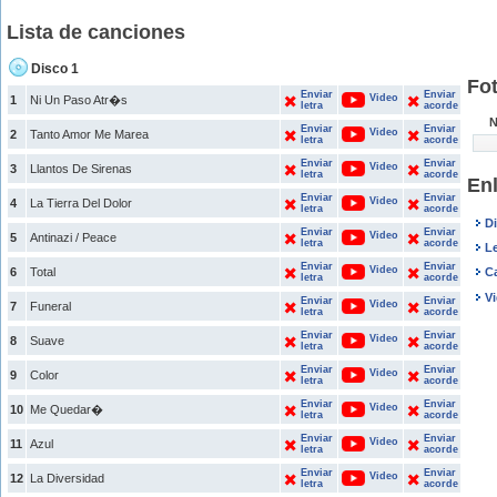
Lista de canciones
Disco 1
Fo
Enviar
Enviar
Video
1
Ni Un Paso Atr�s
letra
acorde
N
Enviar
Enviar
Video
2
Tanto Amor Me Marea
letra
acorde
Enviar
Enviar
Video
3
Llantos De Sirenas
letra
acorde
En
Enviar
Enviar
Video
4
La Tierra Del Dolor
letra
acorde
D
Enviar
Enviar
Video
5
Antinazi / Peace
letra
acorde
L
Enviar
Enviar
Video
6
Total
C
letra
acorde
V
Enviar
Enviar
Video
7
Funeral
letra
acorde
Enviar
Enviar
Video
8
Suave
letra
acorde
Enviar
Enviar
Video
9
Color
letra
acorde
Enviar
Enviar
Video
10
Me Quedar�
letra
acorde
Enviar
Enviar
Video
11
Azul
letra
acorde
Enviar
Enviar
Video
12
La Diversidad
letra
acorde