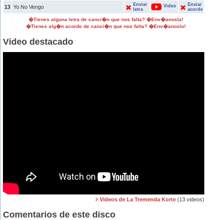
Enviar
Enviar
Video
13
Yo No Vengo
letra
acorde
�Tienes alguna letra de canci�n que nos falta? �Env�anosla!
�Tienes alg�n acorde de canci�n que nos falta? �Env�anoslo!
Video destacado
Videos de La Tremenda Korte
(13 videos)
Comentarios de este disco