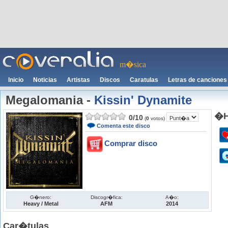
m�sica
Inicio
Noticias
Artistas
Discos
Caratulas
Letras de canciones
Megalomania
-
Kissin' Dynamite
�H
0
/
10
(
0
votos)
Comenta este disco
Comprar disco
G�nero:
Discogr�fica:
A�o:
Heavy / Metal
AFM
2014
Car�tulas