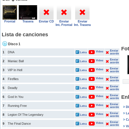
Frontal
Trasera
Enviar CD
Enviar
Enviar
Int. Frontal
Int. Trasera
Lista de canciones
Disco 1
Fot
Enviar
Video
1
DNA
Letra
acorde
Enviar
Video
2
Maniac Ball
Letra
acorde
Enviar
Video
3
VIP In Hell
Letra
acorde
Enviar
Video
4
Fireflies
Letra
acorde
Enviar
Video
5
Deadly
Letra
acorde
Enviar
Enl
Video
6
God In You
Letra
acorde
Enviar
Video
7
Running Free
Letra
D
acorde
Le
Enviar
Video
8
Legion Of The Legendary
Letra
acorde
C
Enviar
Video
9
The Final Dance
Letra
acorde
V