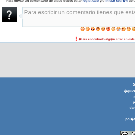
Para enviar un comentario de disco debes estar
registrado
y/o
iniciar sesi�n
de u
�Has encontrado alg�n error en est
�quier
p
dar
pol�t