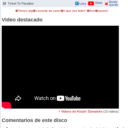
Enviar
Video
10
Ticket To Paradise
Letra
acorde
�Tienes alg�n acorde de canci�n que nos falta? �Env�anoslo!
Video destacado
Videos de Kissin' Dynamite
(10 videos)
Comentarios de este disco