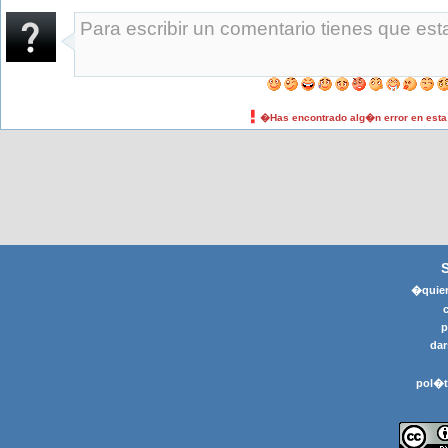
�Has encontrado alg�n error en est
�quier
p
dar
pol�t