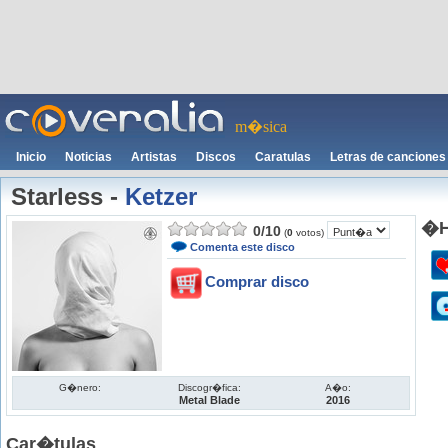
m�sica
Inicio
Noticias
Artistas
Discos
Caratulas
Letras de canciones
Starless
-
Ketzer
�H
0
/
10
(
0
votos)
Comenta este disco
Comprar disco
G�nero:
Discogr�fica:
A�o:
Metal Blade
2016
Car�tulas