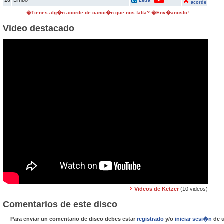
10
Limbo
Letra
acorde
�Tienes alg�n acorde de canci�n que nos falta? �Env�anoslo!
Video destacado
Videos de Ketzer
(10 videos)
Comentarios de este disco
Para enviar un comentario de disco debes estar
registrado
y/o
iniciar sesi�n
de u