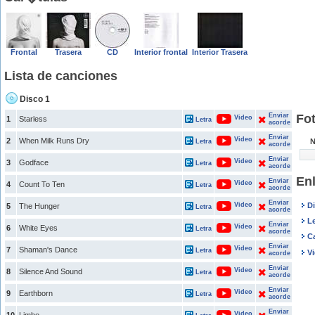
Frontal
Trasera
CD
Interior frontal
Interior Trasera
Lista de canciones
Disco 1
Enviar
Fot
Video
1
Starless
Letra
acorde
Enviar
Video
2
When Milk Runs Dry
N
Letra
acorde
Enviar
Video
3
Godface
Letra
acorde
En
Enviar
Video
4
Count To Ten
Letra
acorde
Enviar
Video
D
5
The Hunger
Letra
acorde
Le
Enviar
Video
6
White Eyes
Letra
acorde
C
Enviar
Video
7
Shaman's Dance
Letra
V
acorde
Enviar
Video
8
Silence And Sound
Letra
acorde
Enviar
Video
9
Earthborn
Letra
acorde
Enviar
Video