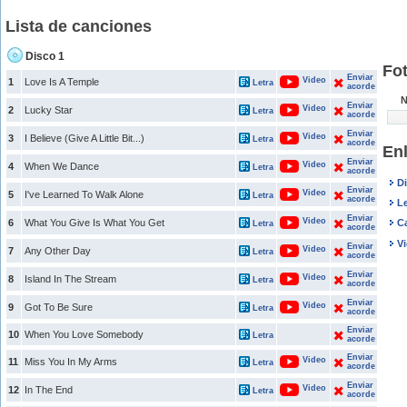
Lista de canciones
Disco 1
Fo
Enviar
Video
1
Love Is A Temple
Letra
acorde
N
Enviar
Video
2
Lucky Star
Letra
acorde
Enviar
Video
3
I Believe (Give A Little Bit...)
Letra
acorde
En
Enviar
Video
4
When We Dance
Letra
acorde
D
Enviar
Video
5
I've Learned To Walk Alone
Letra
acorde
L
Enviar
Video
6
What You Give Is What You Get
C
Letra
acorde
V
Enviar
Video
7
Any Other Day
Letra
acorde
Enviar
Video
8
Island In The Stream
Letra
acorde
Enviar
Video
9
Got To Be Sure
Letra
acorde
Enviar
10
When You Love Somebody
Letra
acorde
Enviar
Video
11
Miss You In My Arms
Letra
acorde
Enviar
Video
12
In The End
Letra
acorde