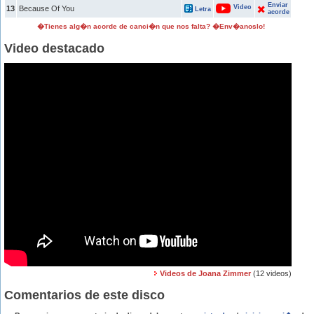
Enviar
Video
13
Because Of You
Letra
acorde
�Tienes alg�n acorde de canci�n que nos falta? �Env�anoslo!
Video destacado
Videos de Joana Zimmer
(12 videos)
Comentarios de este disco