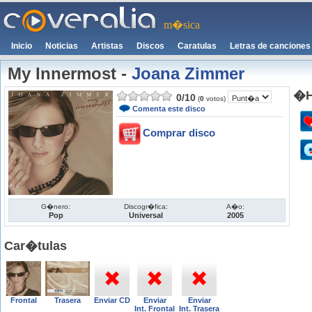
m�sica
Inicio
Noticias
Artistas
Discos
Caratulas
Letras de canciones
My Innermost
-
Joana Zimmer
�H
0
/
10
(
0
votos)
Comenta este disco
Comprar disco
G�nero:
Discogr�fica:
A�o:
Pop
Universal
2005
Car�tulas
Frontal
Trasera
Enviar CD
Enviar
Enviar
Int. Frontal
Int. Trasera