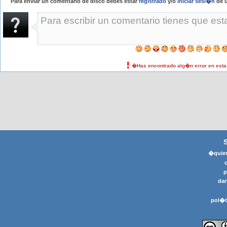
Para enviar un comentario de disco debes estar
registrado
y/o
iniciar sesi�n
de u
�Has encontrado alg�n error en est
�quier
p
dar
pol�t