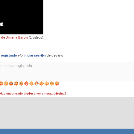
 de Jimena Baron
(1 videos)
r
registrado
y/o
iniciar sesi�n
de usuario
as encontrado alg�n error en esta p�gina?