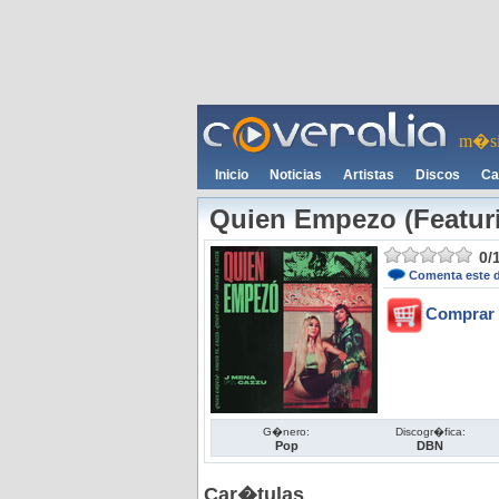
m�si
Inicio
Noticias
Artistas
Discos
Ca
Quien Empezo (Featuri
0
/
Comenta este 
Comprar 
G�nero:
Discogr�fica:
Pop
DBN
Car�tulas