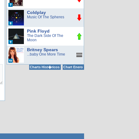
Coldplay
Music Of The Spheres
Pink Floyd
The Dark Side Of The
Moon
Britney Spears
...baby One More Time
Charts Hist�ricos
Chart Enero