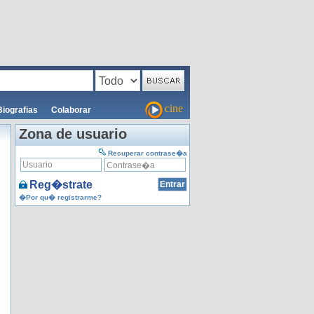
cine
Biografias
Colaborar
Zona de usuario
Recuperar contrase�a
Reg�strate
�Por qu� registrarme?