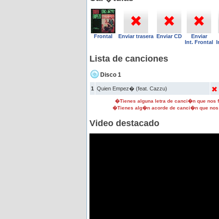
Frontal
Enviar trasera
Enviar CD
Enviar
Int. Frontal
I
Lista de canciones
Disco 1
1
Quien Empez� (feat. Cazzu)
�Tienes alguna letra de canci�n que nos
�Tienes alg�n acorde de canci�n que nos
Video destacado