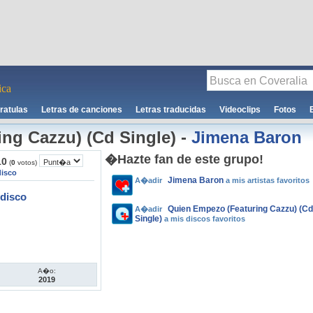
ca
ratulas
Letras de canciones
Letras traducidas
Videoclips
Fotos
ng Cazzu) (Cd Single)
-
Jimena Baron
�Hazte fan de este grupo!
10
(
0
votos)
disco
Jimena Baron
A�adir
a mis artistas favoritos
disco
Quien Empezo (Featuring Cazzu) (Cd
A�adir
Single)
a mis discos favoritos
A�o:
2019