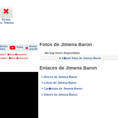
Enviar
nt. Trasera
Fotos de Jimena Baron
Enviar
Enviar
Video
letra
acorde
No hay fotos disponibles
 falta? �Env�anosla!
 falta? �Env�anoslo!
A�adir fotos de Jimena Baron
Enlaces de Jimena Baron
Discos de Jimena Baron
Letras de Jimena Baron
Car�tulas de Jimena Baron
Videos de Jimena Baron